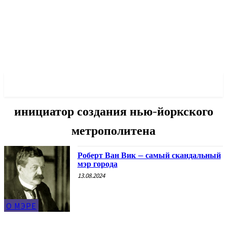
✓ NEW YORK ✗
инициатор создания нью-йоркского
метрополитена
Роберт Ван Вик – самый скандальный
мэр города
13.08.2024
О МЭРЕ