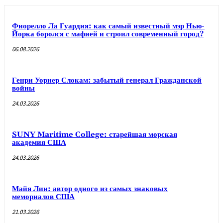
Фиорелло Ла Гуардия: как самый известный мэр Нью-
Йорка боролся с мафией и строил современный город?
06.08.2026
Генри Уорнер Слокам: забытый генерал Гражданской
войны
24.03.2026
SUNY Maritime College: старейшая морская
академия США
24.03.2026
Майя Лин: автор одного из самых знаковых
мемориалов США
21.03.2026