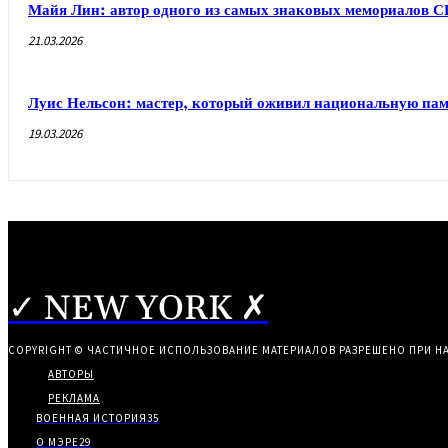
Майя Лин: автор одного из самых знаковых мемориалов 
21.03.2026
Луис Нельсон: мастер, который оживил национальную па
19.03.2026
✓ NEW YORK ✗
COPYRIGHT © ЧАСТИЧНОЕ ИСПОЛЬЗОВАНИЕ МАТЕРИАЛОВ РАЗРЕШЕНО ПРИ Н
АВТОРЫ
РЕКЛАМА
ВОЕННАЯ ИСТОРИЯ
35
О МЭРЕ
29