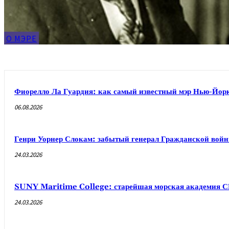
О МЭРЕ
Фиорелло Ла Гуардия: как самый известный мэр Нью-Йорк
06.08.2026
Генри Уорнер Слокам: забытый генерал Гражданской вой
24.03.2026
SUNY Maritime College: старейшая морская академия 
24.03.2026