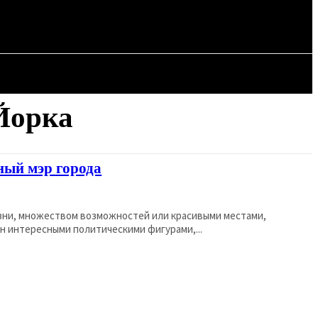
СТАТЬИ
Йорка
ный мэр города
зни, множеством возможностей или красивыми местами,
он интересными политическими фигурами,...