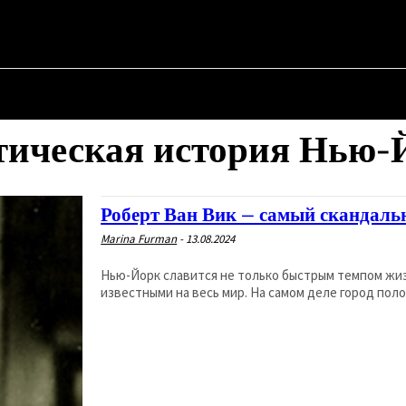
 ✗
АЯ
О ПОЛИТИКЕ
О МЭРЕ
ВОЕННАЯ ИСТОРИЯ
тическая история Нью-
Роберт Ван Вик – самый скандаль
Marina Furman
-
13.08.2024
Нью-Йорк славится не только быстрым темпом жи
известными на весь мир. На самом деле город пол