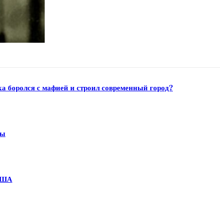
а боролся с мафией и строил современный город?
ны
США