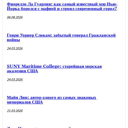
Фиорелло Ла Гуардия: как самый известный мэр Нью-
Йорка боролся с мафией и строил современный город?
06.08.2026
Генри Уорнер Слокам: забытый генерал Гражданской
войны
24.03.2026
SUNY Maritime College: старейшая морская
академия США
24.03.2026
Майя Лин: автор одного из самых знаковых
мемориалов США
21.03.2026