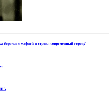
а боролся с мафией и строил современный город?
ны
США