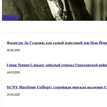
О МЭРЕ
Фиорелло Ла Гуардия: как самый известный мэр Нью-Йорк
06.08.2026
Генри Уорнер Слокам: забытый генерал Гражданской вой
24.03.2026
SUNY Maritime College: старейшая морская академия 
24.03.2026