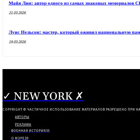
Майя Лин: автор одного из самых знаковых мемориалов 
21.03.2026
Луис Нельсон: мастер, который оживил национальную па
19.03.2026
✓ NEW YORK ✗
COPYRIGHT © ЧАСТИЧНОЕ ИСПОЛЬЗОВАНИЕ МАТЕРИАЛОВ РАЗРЕШЕНО ПРИ Н
АВТОРЫ
РЕКЛАМА
ВОЕННАЯ ИСТОРИЯ
35
О МЭРЕ
29