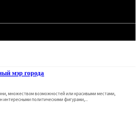
СТАТЬИ
ный мэр города
зни, множеством возможностей или красивыми местами,
он интересными политическими фигурами,...