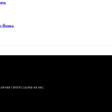
мять
ю-Йорка
АЛИЧИИ ГИПЕРССЫЛКИ НА НАС.