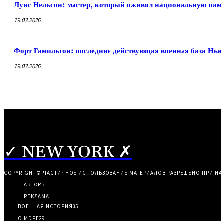
Луис Нельсон: мастер, который оживил национальную па
19.03.2026
Форт Гамильтон: последняя действующая военная база Нь
19.03.2026
✓ NEW YORK ✗
COPYRIGHT © ЧАСТИЧНОЕ ИСПОЛЬЗОВАНИЕ МАТЕРИАЛОВ РАЗРЕШЕНО ПРИ Н
АВТОРЫ
РЕКЛАМА
ВОЕННАЯ ИСТОРИЯ
35
О МЭРЕ
29