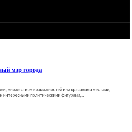
СТАТЬИ
ный мэр города
зни, множеством возможностей или красивыми местами,
он интересными политическими фигурами,...