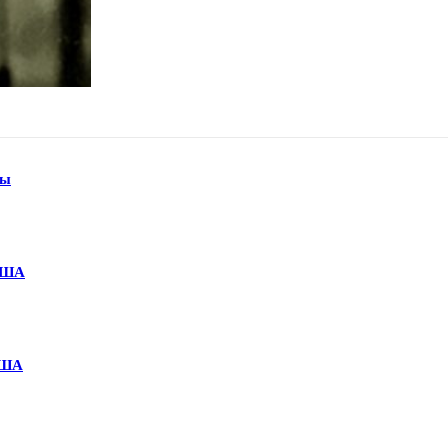
ны
США
США