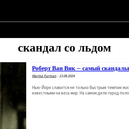
 ✗
АЯ
О ПОЛИТИКЕ
О МЭРЕ
ВОЕННАЯ ИСТОРИЯ
скандал со льдом
Роберт Ван Вик – самый скандаль
Marina Furman
-
13.08.2024
Нью-Йорк славится не только быстрым темпом жи
известными на весь мир. На самом деле город пол