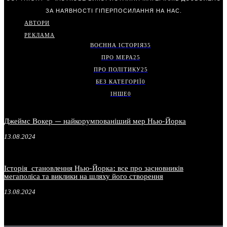
ЗА НАЯВНОСТІ ГІПЕРПОСИЛАННЯ НА НАС.
АВТОРИ
РЕКЛАМА
ВОЄННА ІСТОРІЯ
35
ПРО МЕРА
25
ПРО ПОЛІТИКУ
25
БЕЗ КАТЕГОРІЇ
0
ІНШЕ
0
Джеймс Вокер — найкорумпованіший мер Нью-Йорка
13.08.2024
Історія становлення Нью-Йорка: все про засновників
мегаполіса та виклики на шляху його створення
13.08.2024