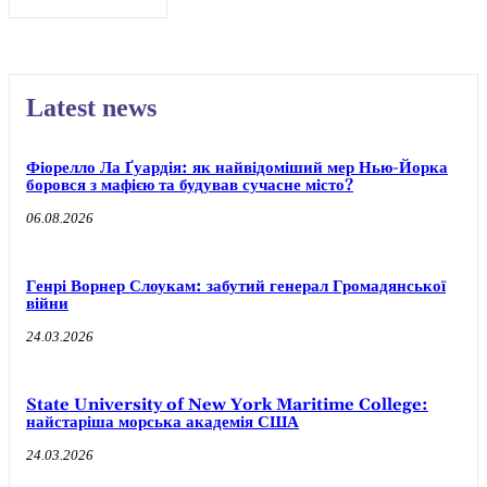
Latest news
Фіорелло Ла Ґуардія: як найвідоміший мер Нью-Йорка
боровся з мафією та будував сучасне місто?
06.08.2026
Генрі Ворнер Слоукам: забутий генерал Громадянської
війни
24.03.2026
State University of New York Maritime College:
найстаріша морська академія США
24.03.2026