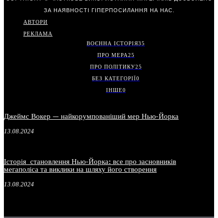
ЗА НАЯВНОСТІ ГІПЕРПОСИЛАННЯ НА НАС.
АВТОРИ
РЕКЛАМА
ВОЄННА ІСТОРІЯ
35
ПРО МЕРА
25
ПРО ПОЛІТИКУ
25
БЕЗ КАТЕГОРІЇ
0
ІНШЕ
0
Джеймс Вокер — найкорумпованіший мер Нью-Йорка
13.08.2024
Історія становлення Нью-Йорка: все про засновників
мегаполіса та виклики на шляху його створення
13.08.2024