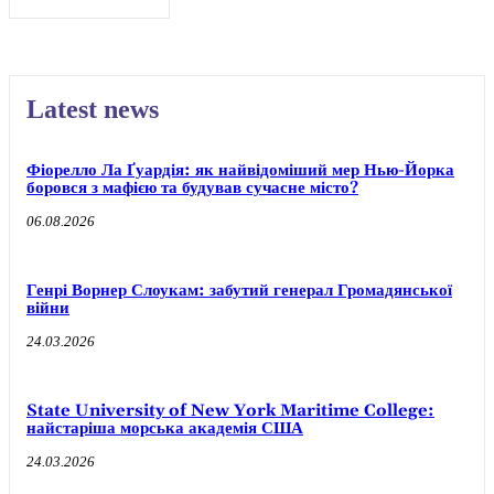
Latest news
Фіорелло Ла Ґуардія: як найвідоміший мер Нью-Йорка
боровся з мафією та будував сучасне місто?
06.08.2026
Генрі Ворнер Слоукам: забутий генерал Громадянської
війни
24.03.2026
State University of New York Maritime College:
найстаріша морська академія США
24.03.2026