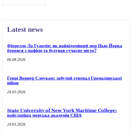
Latest news
Фіорелло Ла Ґуардія: як найвідоміший мер Нью-Йорка
боровся з мафією та будував сучасне місто?
06.08.2026
Генрі Ворнер Слоукам: забутий генерал Громадянської
війни
24.03.2026
State University of New York Maritime College:
найстаріша морська академія США
24.03.2026