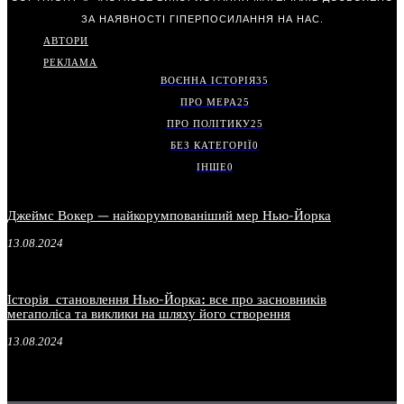
ЗА НАЯВНОСТІ ГІПЕРПОСИЛАННЯ НА НАС.
АВТОРИ
РЕКЛАМА
ВОЄННА ІСТОРІЯ
35
ПРО МЕРА
25
ПРО ПОЛІТИКУ
25
БЕЗ КАТЕГОРІЇ
0
ІНШЕ
0
Джеймс Вокер — найкорумпованіший мер Нью-Йорка
13.08.2024
Історія становлення Нью-Йорка: все про засновників
мегаполіса та виклики на шляху його створення
13.08.2024