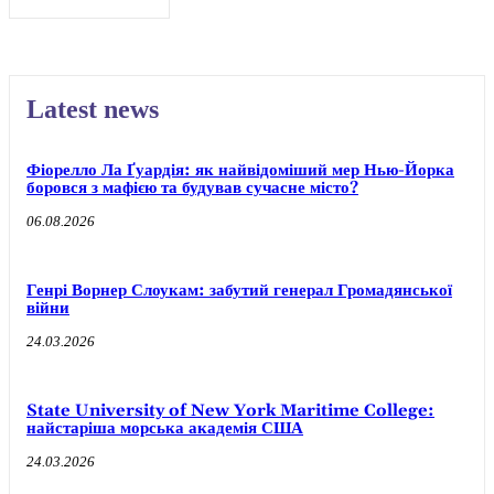
Latest news
Фіорелло Ла Ґуардія: як найвідоміший мер Нью-Йорка
боровся з мафією та будував сучасне місто?
06.08.2026
Генрі Ворнер Слоукам: забутий генерал Громадянської
війни
24.03.2026
State University of New York Maritime College:
найстаріша морська академія США
24.03.2026