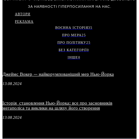
ЗА НАЯВНОСТІ ГІПЕРПОСИЛАННЯ НА НАС.
АВТОРИ
РЕКЛАМА
ВОЄННА ІСТОРІЯ
35
ПРО МЕРА
25
ПРО ПОЛІТИКУ
25
БЕЗ КАТЕГОРІЇ
0
ІНШЕ
0
Джеймс Вокер — найкорумпованіший мер Нью-Йорка
13.08.2024
Історія становлення Нью-Йорка: все про засновників
мегаполіса та виклики на шляху його створення
13.08.2024