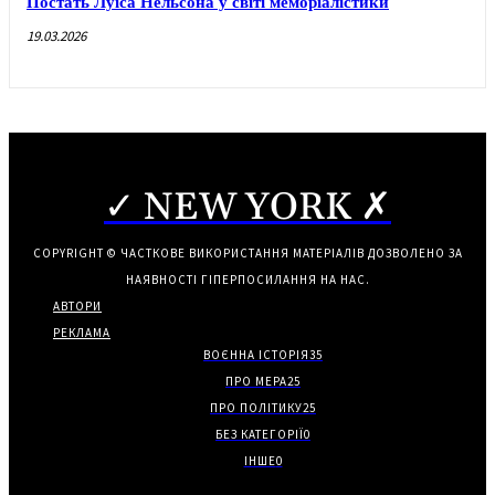
Постать Луїса Нельсона у світі меморіалістики
19.03.2026
✓ NEW YORK ✗
COPYRIGHT © ЧАСТКОВЕ ВИКОРИСТАННЯ МАТЕРІАЛІВ ДОЗВОЛЕНО ЗА
НАЯВНОСТІ ГІПЕРПОСИЛАННЯ НА НАС.
АВТОРИ
РЕКЛАМА
ВОЄННА ІСТОРІЯ
35
ПРО МЕРА
25
ПРО ПОЛІТИКУ
25
БЕЗ КАТЕГОРІЇ
0
ІНШЕ
0