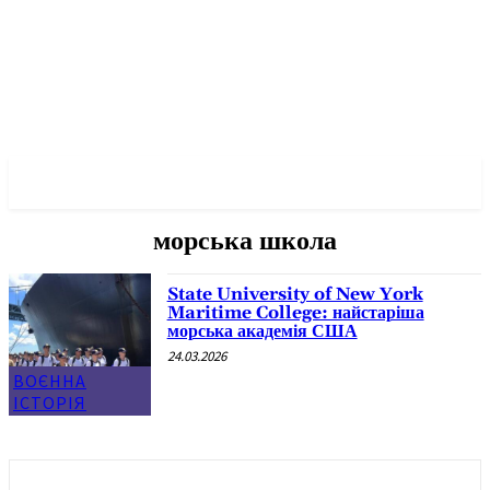
✓ NEW YORK ✗
морська школа
State University of New York
Maritime College: найстаріша
морська академія США
24.03.2026
ВОЄННА
ІСТОРІЯ