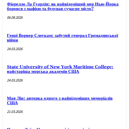
Фіорелло Ла Ґуардія: як найвідоміший мер Нью-Йорка
боровся з мафією та будував сучасне місто?
06.08.2026
Генрі Ворнер Слоукам: забутий генерал Громадянської
війни
24.03.2026
State University of New York Maritime College:
найстаріша морська академія США
24.03.2026
Мая Лін: авторка одного з найвідоміших меморіалів
США
21.03.2026