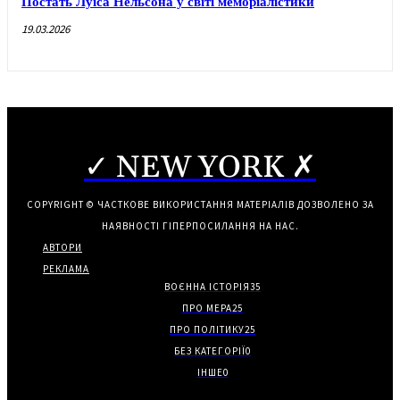
Постать Луїса Нельсона у світі меморіалістики
19.03.2026
✓ NEW YORK ✗
COPYRIGHT © ЧАСТКОВЕ ВИКОРИСТАННЯ МАТЕРІАЛІВ ДОЗВОЛЕНО ЗА
НАЯВНОСТІ ГІПЕРПОСИЛАННЯ НА НАС.
АВТОРИ
РЕКЛАМА
ВОЄННА ІСТОРІЯ
35
ПРО МЕРА
25
ПРО ПОЛІТИКУ
25
БЕЗ КАТЕГОРІЇ
0
ІНШЕ
0