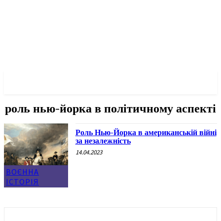
✓ NEW YORK ✗
роль нью-йорка в політичному аспекті
Роль Нью-Йорка в американській війні
за незалежність
14.04.2023
ВОЄННА
ІСТОРІЯ