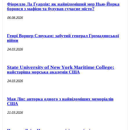
Фіорелло Ла Ґуардія: як найвідоміший мер Нью-Йорка
боровся з мафією та будував сучасне місто?
06.08.2026
Генрі Ворнер Слоукам: забутий генерал Громадянської
війни
24.03.2026
State University of New York Maritime College:
найстаріша морська академія США
24.03.2026
Мая Лін: авторка одного з найвідоміших меморіалів
США
21.03.2026