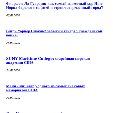
Фиорелло Ла Гуардия: как самый известный мэр Нью-
Йорка боролся с мафией и строил современный город?
06.08.2026
Генри Уорнер Слокам: забытый генерал Гражданской
войны
24.03.2026
SUNY Maritime College: старейшая морская
академия США
24.03.2026
Майя Лин: автор одного из самых знаковых
мемориалов США
21.03.2026