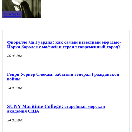
О МЭРЕ
Фиорелло Ла Гуардия: как самый известный мэр Нью-
Йорка боролся с мафией и строил современный город?
06.08.2026
Генри Уорнер Слокам: забытый генерал Гражданской
войны
24.03.2026
SUNY Maritime College: старейшая морская
академия США
24.03.2026