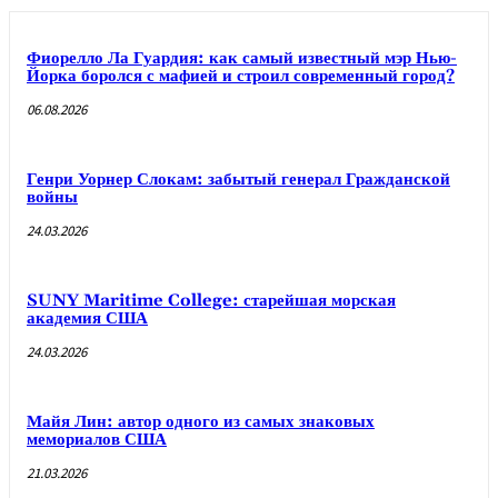
Фиорелло Ла Гуардия: как самый известный мэр Нью-
Йорка боролся с мафией и строил современный город?
06.08.2026
Генри Уорнер Слокам: забытый генерал Гражданской
войны
24.03.2026
SUNY Maritime College: старейшая морская
академия США
24.03.2026
Майя Лин: автор одного из самых знаковых
мемориалов США
21.03.2026