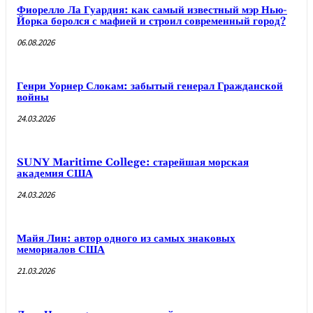
Фиорелло Ла Гуардия: как самый известный мэр Нью-
Йорка боролся с мафией и строил современный город?
06.08.2026
Генри Уорнер Слокам: забытый генерал Гражданской
войны
24.03.2026
SUNY Maritime College: старейшая морская
академия США
24.03.2026
Майя Лин: автор одного из самых знаковых
мемориалов США
21.03.2026