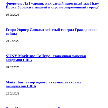
Фиорелло Ла Гуардия: как самый известный мэр Нью-
Йорка боролся с мафией и строил современный город?
06.08.2026
Генри Уорнер Слокам: забытый генерал Гражданской
войны
24.03.2026
SUNY Maritime College: старейшая морская
академия США
24.03.2026
Майя Лин: автор одного из самых знаковых
мемориалов США
21.03.2026