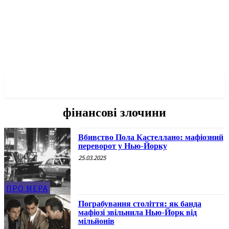
✓ NEW YORK ✗
фінансові злочини
Вбивство Пола Кастеллано: мафіозний
переворот у Нью-Йорку
25.03.2025
ПРО МЕРА
Пограбування століття: як банда
мафіозі звільнила Нью-Йорк від
мільйонів