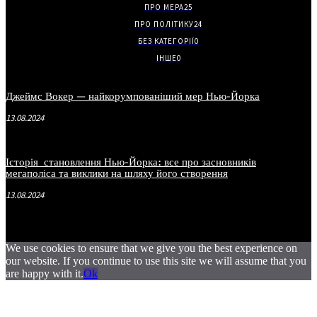
ПРО МЕРА
25
ПРО ПОЛІТИКУ
24
БЕЗ КАТЕГОРІЇ
0
ІНШЕ
0
Джеймс Вокер — найкорумпованіший мер Нью-Йорка
13.08.2024
Історія становлення Нью-Йорка: все про засновників
мегаполіса та виклики на шляху його створення
13.08.2024
We use cookies to ensure that we give you the best experience on
our website. If you continue to use this site we will assume that you
are happy with it.
Ok
.
.
.