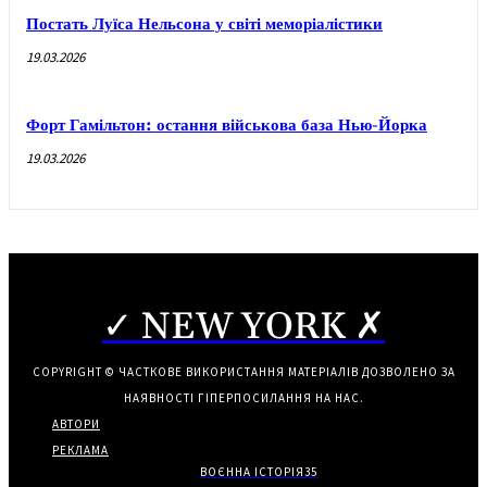
Постать Луїса Нельсона у світі меморіалістики
19.03.2026
Форт Гамільтон: остання військова база Нью-Йорка
19.03.2026
✓ NEW YORK ✗
COPYRIGHT © ЧАСТКОВЕ ВИКОРИСТАННЯ МАТЕРІАЛІВ ДОЗВОЛЕНО ЗА
НАЯВНОСТІ ГІПЕРПОСИЛАННЯ НА НАС.
АВТОРИ
РЕКЛАМА
ВОЄННА ІСТОРІЯ
35