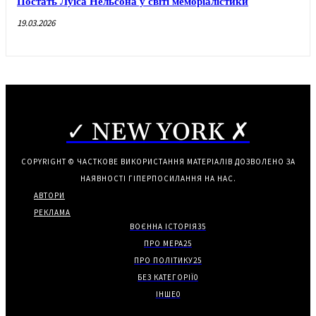
Постать Луїса Нельсона у світі меморіалістики
19.03.2026
✓ NEW YORK ✗
COPYRIGHT © ЧАСТКОВЕ ВИКОРИСТАННЯ МАТЕРІАЛІВ ДОЗВОЛЕНО ЗА
НАЯВНОСТІ ГІПЕРПОСИЛАННЯ НА НАС.
АВТОРИ
РЕКЛАМА
ВОЄННА ІСТОРІЯ
35
ПРО МЕРА
25
ПРО ПОЛІТИКУ
25
БЕЗ КАТЕГОРІЇ
0
ІНШЕ
0