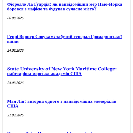
Фіорелло Ла Ґуардія: як найвідоміший мер Нью-Йорка
боровся з мафією та будував сучасне місто?
06.08.2026
Генрі Ворнер Слоукам: забутий генерал Громадянської
війни
24.03.2026
State University of New York Maritime College:
найстаріша морська академія США
24.03.2026
Мая Лін: авторка одного з найвідоміших меморіалів
США
21.03.2026