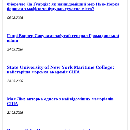
Фіорелло Ла Ґуардія: як найвідоміший мер Нью-Йорка
боровся з мафією та будував сучасне місто?
06.08.2026
Генрі Ворнер Слоукам: забутий генерал Громадянської
війни
24.03.2026
State University of New York Maritime College:
найстаріша морська академія США
24.03.2026
Мая Лін: авторка одного з найвідоміших меморіалів
США
21.03.2026