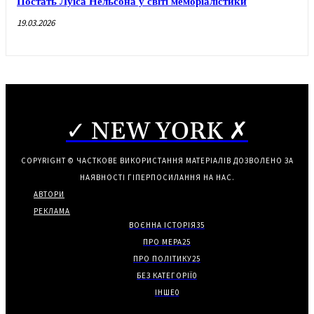
Постать Луїса Нельсона у світі меморіалістики
19.03.2026
✓ NEW YORK ✗
COPYRIGHT © ЧАСТКОВЕ ВИКОРИСТАННЯ МАТЕРІАЛІВ ДОЗВОЛЕНО ЗА
НАЯВНОСТІ ГІПЕРПОСИЛАННЯ НА НАС.
АВТОРИ
РЕКЛАМА
ВОЄННА ІСТОРІЯ
35
ПРО МЕРА
25
ПРО ПОЛІТИКУ
25
БЕЗ КАТЕГОРІЇ
0
ІНШЕ
0