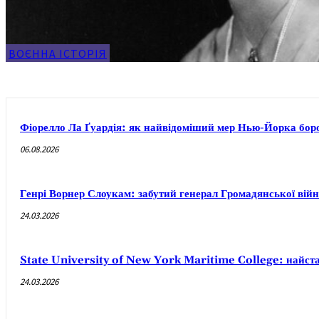
ВОЄННА ІСТОРІЯ
Фіорелло Ла Ґуардія: як найвідоміший мер Нью-Йорка боров
06.08.2026
Генрі Ворнер Слоукам: забутий генерал Громадянської вій
24.03.2026
State University of New York Maritime College: найст
24.03.2026