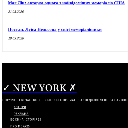
Мая Лін: авторка одного з найвідоміших меморіалів США
21.03.2026
Постать Луїса Нельсона у світі меморіалістики
19.03.2026
✓ NEW YORK ✗
COPYRIGHT © ЧАСТКОВЕ ВИКОРИСТАННЯ МАТЕРІАЛІВ ДОЗВОЛЕНО ЗА НАЯВНО
АВТОРИ
РЕКЛАМА
ВОЄННА ІСТОРІЯ
35
ПРО МЕРА
25