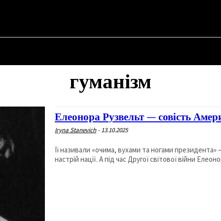
 ✗
НА
ПРО ПОЛІТИКУ
ПРО МЕРА
ВОЄННА ІСТОРІЯ
гуманізм
Елеонора Рузвельт — совість Амер
Iryna Stanevich
-
13.10.2025
Її називали «очима, вухами та ногами президента
настрій нації. А під час Другої світової війни Елеонор