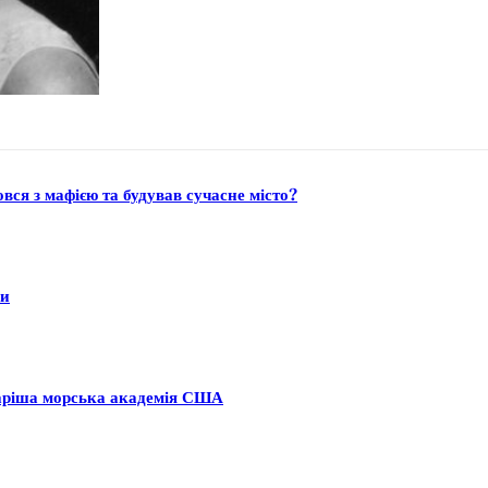
ся з мафією та будував сучасне місто?
ни
аріша морська академія США