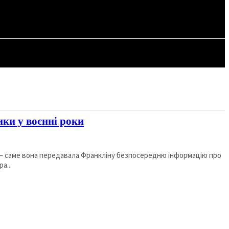
СТАТТІ
ики у воєнні роки
» — саме вона передавала Франкліну безпосередню інформацію про
а...