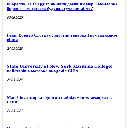
Фіорелло Ла Ґуардія: як найвідоміший мер Нью-Йорка
боровся з мафією та будував сучасне місто?
06.08.2026
Генрі Ворнер Слоукам: забутий генерал Громадянської
війни
24.03.2026
State University of New York Maritime College:
найстаріша морська академія США
24.03.2026
Мая Лін: авторка одного з найвідоміших меморіалів
США
21.03.2026