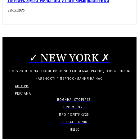
Постать Луїса Нельсона у світі меморіалістики
19.03.2026
✓ NEW YORK ✗
COPYRIGHT © ЧАСТКОВЕ ВИКОРИСТАННЯ МАТЕРІАЛІВ ДОЗВОЛЕНО ЗА
НАЯВНОСТІ ГІПЕРПОСИЛАННЯ НА НАС.
АВТОРИ
РЕКЛАМА
ВОЄННА ІСТОРІЯ
35
ПРО МЕРА
25
ПРО ПОЛІТИКУ
25
БЕЗ КАТЕГОРІЇ
0
ІНШЕ
0