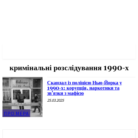
✓ NEW YORK ✗
кримінальні розслідування 1990-х
Скандал із поліцією Нью-Йорка у
1990-х: корупція, наркотики та
зв’язки з мафією
25.03.2025
ПРО МЕРА