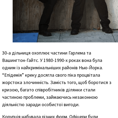
30-а дільниця охоплює частини Гарлема та
Вашингтон-Гайтс. У 1980-1990-х роках вона була
одним із найкримінальніших районів Нью-Йорка.
“Епідемія” креку досягла свого піка процвітала
жорстока злочинність. Замість того, щоб боротися з
кризою, багато співробітників ділянки стали
частиною проблеми, займаючись незаконною
діяльністю заради особистої вигоди.
Корупція набувала різних форм. Офіцери були