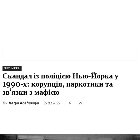
✓ NEW YORK ✗
ПРО МЕРА
Скандал із поліцією Нью-Йорка у
1990-х: корупція, наркотики та
зв’язки з мафією
25.03.2025
0
21
By
Katya Koshevaya