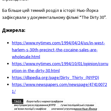
Ба більше цей темний розділ в історії Нью-Йорка
зафіксували у документальному фільмі “The Dirty 30”.
Джерела:
https://www.nytimes.com/1994/04/24/us/in-west-
harlem-s-30th-precinct-the-cocaine-sales-are-
wholesale.html
https://www.nytimes.com/1994/10/01/opinion/corru
ption-in-the-dirty-30.html
https://dbpedia.org/page/Dirty_Thirty_(NYPD)
https://www.newspapers.com/newspage/47410072
1/
TAGS
боротьба з наркотрафіком
внутрішні розслідування NYPD
гучні поліцейські справи
зв’язки поліції з мафією
злочинні угруповання Нью-Йорка