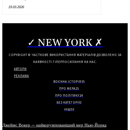
19.03.2026
✓ NEW YORK ✗
COPYRIGHT © ЧАСТКОВЕ ВИКОРИСТАННЯ МАТЕРІАЛІВ ДОЗВОЛЕНО ЗА
НАЯВНОСТІ ГІПЕРПОСИЛАННЯ НА НАС.
АВТОРИ
РЕКЛАМА
ВОЄННА ІСТОРІЯ
35
ПРО МЕРА
25
ПРО ПОЛІТИКУ
24
БЕЗ КАТЕГОРІЇ
0
ІНШЕ
0
Джеймс Вокер — найкорумпованіший мер Нью-Йорка