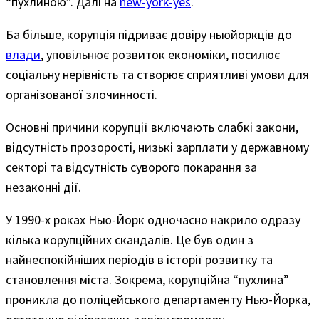
“пухлиною”. Далі на
new-york-yes
.
Ба більше, корупція підриває довіру ньюйоркців до
влади
, уповільнює розвиток економіки, посилює
соціальну нерівність та створює сприятливі умови для
організованої злочинності.
Основні причини корупції включають слабкі закони,
відсутність прозорості, низькі зарплати у державному
секторі та відсутність суворого покарання за
незаконні дії.
У 1990-х роках Нью-Йорк одночасно накрило одразу
кілька корупційних скандалів. Це був один з
найнеспокійніших періодів в історії розвитку та
становлення міста. Зокрема, корупційна “пухлина”
проникла до поліцейського департаменту Нью-Йорка,