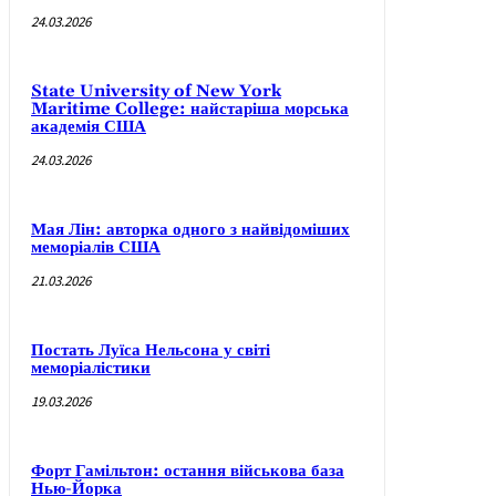
24.03.2026
State University of New York
Maritime College: найстаріша морська
академія США
24.03.2026
Мая Лін: авторка одного з найвідоміших
меморіалів США
21.03.2026
Постать Луїса Нельсона у світі
меморіалістики
19.03.2026
Форт Гамільтон: остання військова база
Нью-Йорка