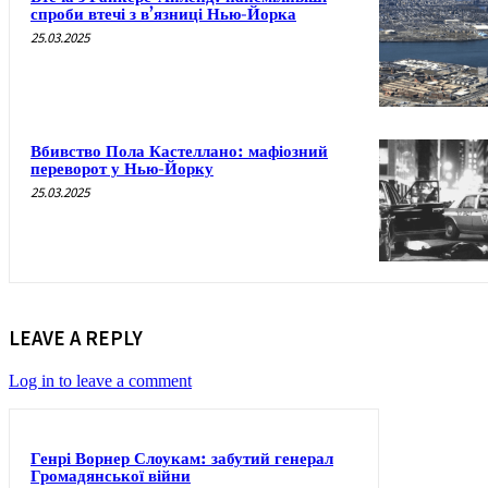
спроби втечі з в’язниці Нью-Йорка
25.03.2025
Вбивство Пола Кастеллано: мафіозний
переворот у Нью-Йорку
25.03.2025
LEAVE A REPLY
Log in to leave a comment
Генрі Ворнер Слоукам: забутий генерал
Громадянської війни