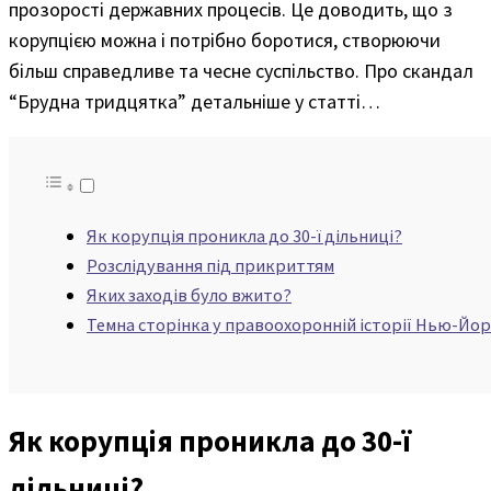
прозорості державних процесів. Це доводить, що з
корупцією можна і потрібно боротися, створюючи
більш справедливе та чесне суспільство. Про скандал
“Брудна тридцятка” детальніше у статті…
Як корупція проникла до 30-ї дільниці?
Розслідування під прикриттям
Яких заходів було вжито?
Темна сторінка у правоохоронній історії Нью-Йо
Як корупція проникла до 30-ї
дільниці?