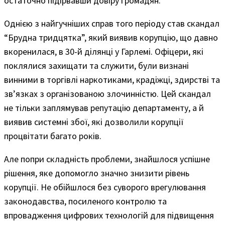
остаточно підірвавши довіру громадян.
Однією з найгучніших справ того періоду став скандал
“Брудна тридцятка”, який виявив корупцію, що давно
вкоренилася, в 30-й ділянці у Гарлемі. Офіцери, які
поклялися захищати та служити, були визнані
винними в торгівлі наркотиками, крадіжці, здирстві та
зв’язках з організованою злочинністю. Цей скандал
не тільки заплямував репутацію департаменту, а й
виявив системні збої, які дозволили корупції
процвітати багато років.
Але попри складність проблеми, знайшлося успішне
рішення, яке допомогло значно знизити рівень
корупції. Не обійшлося без суворого врегулювання
законодавства, посиленого контролю та
впровадження цифрових технологій для підвищення