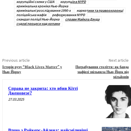
корупційні схеми у США
корупція в NYPD
кримінальна хроніка Нью-Йорка
кримінальні розслідування 1990-х
наркотики та правоохоронці
поліцейська мафія
реформування NYPD
скандал поліції Нью-Йорка
справи Майкла Дауда
судові процеси над копами
Previous article
Next article
Історія руху “Black Lives Matter” у
Пограбування століття: як банда
Нью-Йорку
мафіозі звільнила Нью-Йорк від
мільйонів
Справа не закрита: хто вбив Кітті
Дженовезе?
27.03.2025
Втеча з Райкерс-Айленд: найсміливіші