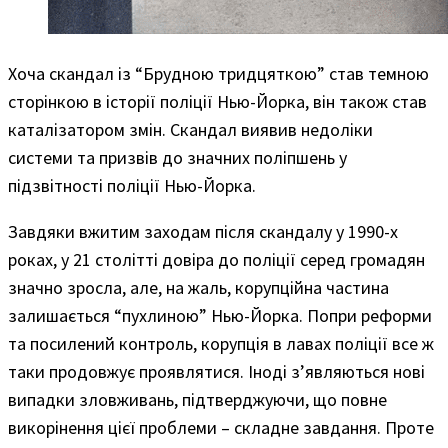
Хоча скандал із “Брудною тридцяткою” став темною
сторінкою в історії поліції Нью-Йорка, він також став
каталізатором змін. Скандал виявив недоліки
системи та призвів до значних поліпшень у
підзвітності поліції Нью-Йорка.
Завдяки вжитим заходам після скандалу у 1990-х
роках, у 21 столітті довіра до поліції серед громадян
значно зросла, але, на жаль, корупційна частина
залишається “пухлиною” Нью-Йорка. Попри реформи
та посилений контроль, корупція в лавах поліції все ж
таки продовжує проявлятися. Іноді з’являються нові
випадки зловживань, підтверджуючи, що повне
викорінення цієї проблеми – складне завдання. Проте