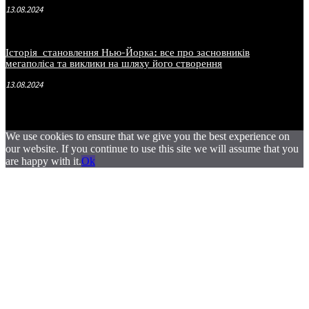
13.08.2024
Історія становлення Нью-Йорка: все про засновників
мегаполіса та виклики на шляху його створення
13.08.2024
We use cookies to ensure that we give you the best experience on
our website. If you continue to use this site we will assume that you
are happy with it.
Ok
.
.
.