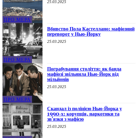
25.03.2025
ПРО МЕРА
Вбивство Пола Кастеллано: мафіозний
переворот у Нью-Йорку
25.03.2025
ПРО МЕРА
Пограбування століття: як банда
мафіозі звільнила Нью-Йорк від
мільйонів
25.03.2025
ПРО МЕРА
Скандал із поліцією Нью-Йорка у
1990-х: корупція, наркотики та
зв’язки з мафією
25.03.2025