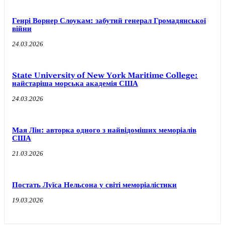
Генрі Ворнер Слоукам: забутий генерал Громадянської
війни
24.03.2026
State University of New York Maritime College:
найстаріша морська академія США
24.03.2026
Мая Лін: авторка одного з найвідоміших меморіалів
США
21.03.2026
Постать Луїса Нельсона у світі меморіалістики
19.03.2026