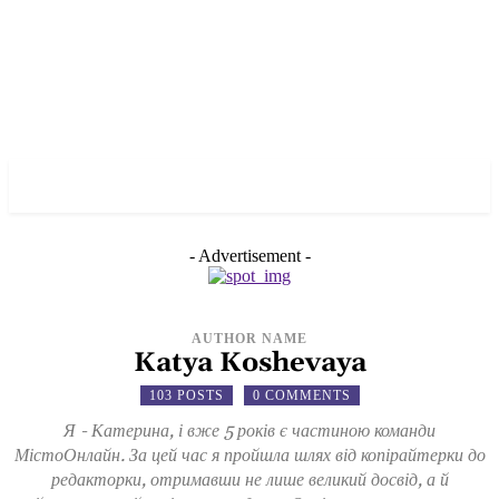
✓ NEW YORK ✗
- Advertisement -
AUTHOR NAME
Katya Koshevaya
103 POSTS
0 COMMENTS
Я - Катерина, і вже 5 років є частиною команди
МістоОнлайн. За цей час я пройшла шлях від копірайтерки до
редакторки, отримавши не лише великий досвід, а й