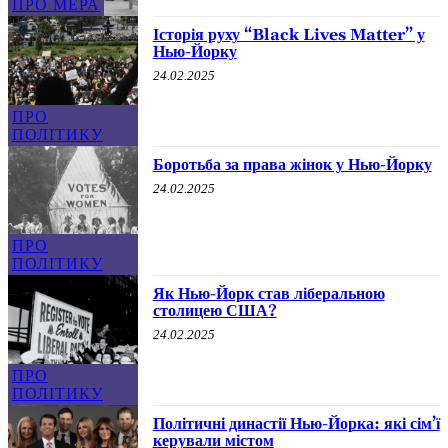
ПРО МЕРА
Історія руху “Black Lives Matter” у
Нью-Йорку
24.02.2025
ПРО
ПОЛІТИКУ
Боротьба за права жінок у Нью-Йорку
24.02.2025
ПРО
ПОЛІТИКУ
Як Нью-Йорк став ліберальною
столицею США?
24.02.2025
ПРО
ПОЛІТИКУ
Політичні династії Нью-Йорка: які сім’ї
керували містом