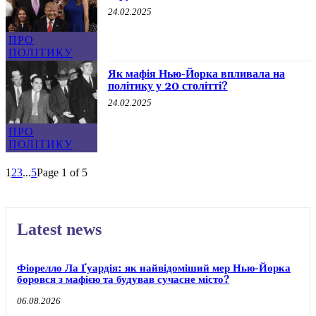
24.02.2025
ПРО
ПОЛІТИКУ
Як мафія Нью-Йорка впливала на
політику у 20 столітті?
24.02.2025
ПРО
ПОЛІТИКУ
1
2
3
...
5
Page 1 of 5
Latest news
Фіорелло Ла Ґуардія: як найвідоміший мер Нью-Йорка
боровся з мафією та будував сучасне місто?
06.08.2026