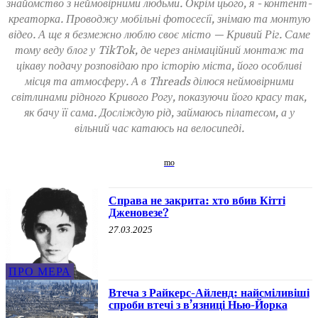
знайомство з неймовірними людьми. Окрім цього, я - контент-
креаторка. Проводжу мобільні фотосесії, знімаю та монтую
відео. А ще я безмежно люблю своє місто — Кривий Ріг. Саме
тому веду блог у TikTok, де через анімаційний монтаж та
цікаву подачу розповідаю про історію міста, його особливі
місця та атмосферу. А в Threads ділюся неймовірними
світлинами рідного Кривого Рогу, показуючи його красу так,
як бачу її сама. Досліждую рід, займаюсь пілатесом, а у
вільний час катаюсь на велосипеді.
Справа не закрита: хто вбив Кітті
Дженовезе?
27.03.2025
ПРО МЕРА
Втеча з Райкерс-Айленд: найсміливіші
спроби втечі з в’язниці Нью-Йорка