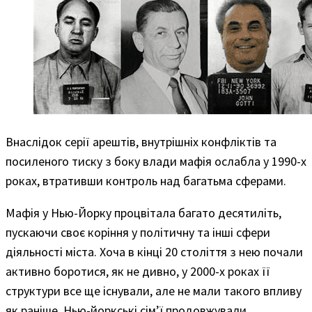
Внаслідок серії арештів, внутрішніх конфліктів та
посиленого тиску з боку влади мафія ослабла у 1990-х
роках, втративши контроль над багатьма сферами.
Мафія у Нью-Йорку процвітала багато десятиліть,
пускаючи своє коріння у політичну та інші сфери
діяльності міста. Хоча в кінці 20 століття з нею почали
активно боротися, як не дивно, у 2000-х роках її
структури все ще існували, але не мали такого впливу
як раніше. Нью-йоркські сім’ї продовжували