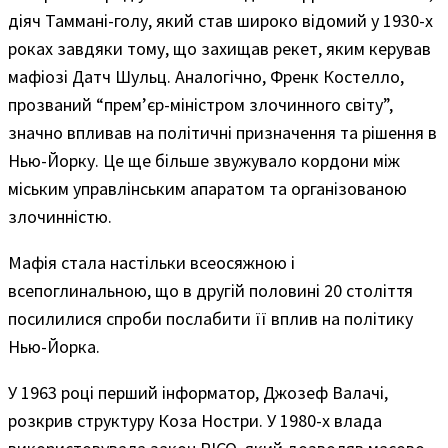
діяч Таммані-голу, який став широко відомий у 1930-х
роках завдяки тому, що захищав рекет, яким керував
мафіозі Датч Шульц. Аналогічно, Френк Костелло,
прозваний “прем’єр-міністром злочинного світу”,
значно впливав на політичні призначення та рішення в
Нью-Йорку. Це ще більше звужувало кордони між
міським управлінським апаратом та організованою
злочинністю.
Мафія стала настільки всеосяжною і
всепоглинальною, що в другій половині 20 століття
посилилися спроби послабити її вплив на політику
Нью-Йорка.
У 1963 році перший інформатор, Джозеф Валачі,
розкрив структуру Коза Ностри. У 1980-х влада