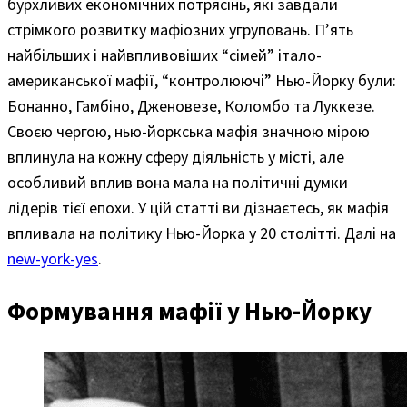
бурхливих економічних потрясінь, які завдали
стрімкого розвитку мафіозних угруповань. П’ять
найбільших і найвпливовіших “сімей” італо-
американської мафії, “контролюючі” ​​Нью-Йорку були:
Бонанно, Гамбіно, Дженовезе, Коломбо та Луккезе.
Своєю чергою, нью-йоркська мафія значною мірою
вплинула на кожну сферу діяльність у місті, але
особливий вплив вона мала на політичні думки
лідерів тієї епохи. У цій статті ви дізнаєтесь, як мафія
впливала на політику Нью-Йорка у 20 столітті. Далі на
new-york-yes
.
Формування мафії у Нью-Йорку