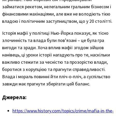
займатися рекетом, нелегальним гральним бізнесом і
фінансовими махінаціями, але вже не володіють тією
владою і політичним заступництвом, що у 20 столітті.
Історія мафії у політиці Нью-Йорка показує, як тісно
злочинність та влада були пов’язані – це була гра
вигоди та зради. Хоча вплив мафії згодом зійшов
нанівець, ці уроки історії нагадують про те, наскільки
важливо стежити за чесністю та прозорістю влади,
боротися з корупцією та прагнути справедливості.
Влада і мораль повинні йти пліч-о-пліч, а суспільство
завжди має прагнути зберігати цей баланс.
Джерела:
https://www.history.com/topics/crime/mafia-in-the-