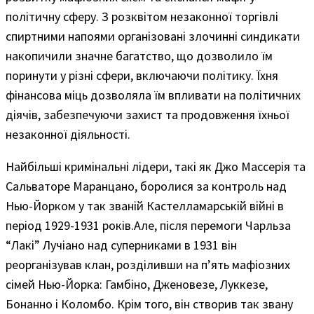
політичну сферу. З розквітом незаконної торгівлі
спиртними напоями організовані злочинні синдикати
накопичили значне багатство, що дозволило їм
поринути у різні сфери, включаючи політику. Їхня
фінансова міць дозволяла їм впливати на політичних
діячів, забезпечуючи захист та продовження їхньої
незаконної діяльності.
Найбільші кримінальні лідери, такі як Джо Массерія та
Сальваторе Маранцано, боролися за контроль над
Нью-Йорком у так званій Кастелламарській війні в
період 1929-1931 років.Але, після перемоги Чарльза
“Лакі” Лучіано над суперниками в 1931 він
реорганізував клан, розділивши на п’ять мафіозних
сімей Нью-Йорка: Гамбіно, Дженовезе, Луккезе,
Бонанно і Коломбо. Крім того, він створив так звану