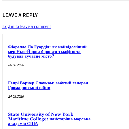
LEAVE A REPLY
Log in to leave a comment
Фіорелло Ла Ґуардія: як найвідоміший
мер Нью-Йорка боровся з мафією та
будував сучасне місто?
06.08.2026
Генрі Ворнер Слоукам: забутий генерал
Громадянської війни
24.03.2026
State University of New York
Maritime College: найстаріша морська
академія США