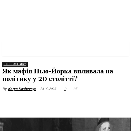
✓ NEW YORK ✗
ПРО ПОЛІТИКУ
Як мафія Нью-Йорка впливала на
політику у 20 столітті?
24.02.2025
0
37
By
Katya Koshevaya