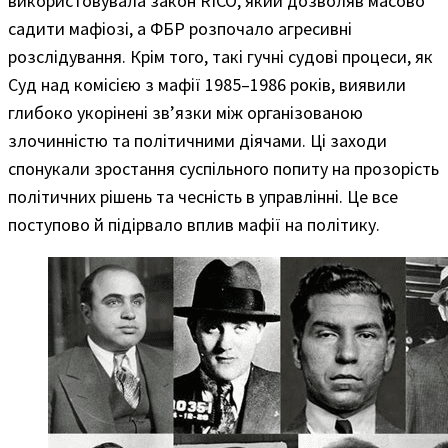
використовувала закон RICO, який дозволяв масово
садити мафіозі, а ФБР розпочало агресивні
розслідування. Крім того, такі гучні судові процеси, як
Суд над комісією з мафії 1985–1986 років, виявили
глибоко укорінені зв’язки між організованою
злочинністю та політичними діячами. Ці заходи
спонукали зростання суспільного попиту на прозорість
політичних рішень та чесність в управлінні. Це все
поступово й підірвало вплив мафії на політику.