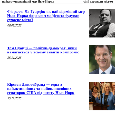
найкорумпованіший мер Нью-Йорка
сім’ї керували містом
Фіорелло Ла Ґуардія: як найвідоміший мер
Нью-Йорка боровся з мафією та будував
сучасне місто?
06.08.2026
Том Суоцці — політик-демократ, який
намагається у всьому знайти компроміс
25.11.2025
Кірстен Джиллібранд — одна з
найактивніших та найвпливовіших
сенаторок США від штату Нью-Йорк
25.11.2025