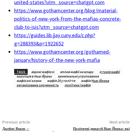
united-states?utm_source=chatgpt.com
https://www.gothamcenter.org/blog/material-
politics-of-new-york-from-the-mafias-concrete-
club-to-isis?utm_source=chatgpt.com
https://guides.lib.jjay.cuny.edu/c.php?
g=288393&p=1922652
https://www.gothamcenter.org/gothamed-
january/history-of-the-new-york-mafia
TAGS
відомі мафіозі
вплив мафії на владу
історія мафії
корупція в Нью-Йорку
кримінальні угруповання
мафіозні клани
мафія 20 століття
мафія Нью-Йорка
організована злочинність
політика і мафія
Previous article
Next article
Джеймс Вокер —
Політичні династії Нью-Йорка: які