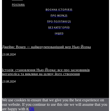
РЕКЛАМА
ВОЄННА ІСТОРІЯ
35
ПРО МЕРА
25
ПРО ПОЛІТИКУ
25
БЕЗ КАТЕГОРІЇ
0
ІНШЕ
0
Джеймс Вокер — найкорумпованіший мер Нью-Йорка
13.08.2024
Історія становлення Нью-Йорка: все про засновників
мегаполіса та виклики на шляху його створення
13.08.2024
We use cookies to ensure that we give you the best experience on
our website. If you continue to use this site we will assume that you
are happy with it.
Ok