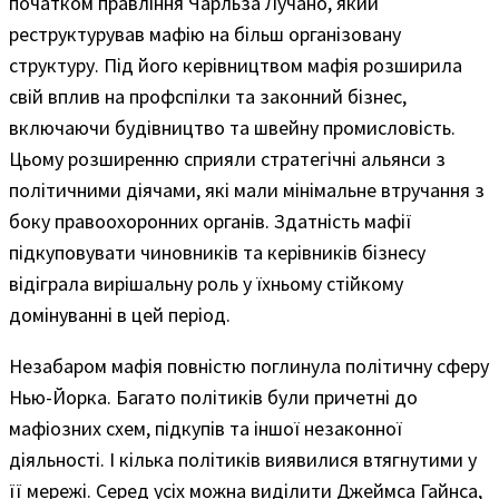
початком правління Чарльза Лучано, який
реструктурував мафію на більш організовану
структуру. Під його керівництвом мафія розширила
свій вплив на профспілки та законний бізнес,
включаючи будівництво та швейну промисловість.
Цьому розширенню сприяли стратегічні альянси з
політичними діячами, які мали мінімальне втручання з
боку правоохоронних органів. Здатність мафії
підкуповувати чиновників та керівників бізнесу
відіграла вирішальну роль у їхньому стійкому
домінуванні в цей період.
Незабаром мафія повністю поглинула політичну сферу
Нью-Йорка. Багато політиків були причетні до
мафіозних схем, підкупів та іншої незаконної
діяльності. І кілька політиків виявилися втягнутими у
її мережі. Серед усіх можна виділити Джеймса Гайнса,