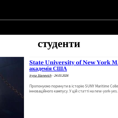
 ✗
НА
ПРО ПОЛІТИКУ
ПРО МЕРА
ВОЄННА ІСТОРІЯ
студенти
State University of New York M
академія США
Iryna Stanevich
-
24.03.2026
Пропонуємо поринути в історію SUNY Maritime Colle
інноваційного кампусу. У цій статті на new-york-yes.