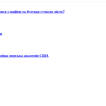
ся з мафією та будував сучасне місто?
ни
аріша морська академія США