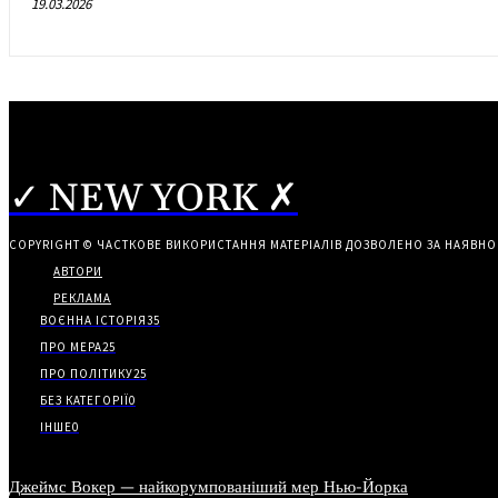
19.03.2026
✓ NEW YORK ✗
COPYRIGHT © ЧАСТКОВЕ ВИКОРИСТАННЯ МАТЕРІАЛІВ ДОЗВОЛЕНО ЗА НАЯВНО
АВТОРИ
РЕКЛАМА
ВОЄННА ІСТОРІЯ
35
ПРО МЕРА
25
ПРО ПОЛІТИКУ
25
БЕЗ КАТЕГОРІЇ
0
ІНШЕ
0
Джеймс Вокер — найкорумпованіший мер Нью-Йорка