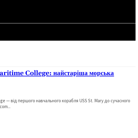
СТАТТІ
aritime College: найстаріша морська
ge — від першого навчального корабля USS St. Mary до сучасного
com...