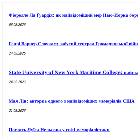
Фіорелло Ла Ґуардія: як найвідоміший мер Нью-Йорка боров
06.08.2026
Генрі Ворнер Слоукам: забутий генерал Громадянської вій
24.03.2026
State University of New York Maritime College: найст
24.03.2026
Мая Лін: авторка одного з найвідоміших меморіалів США
21.03.2026
Постать Луїса Нельсона у світі меморіалістики