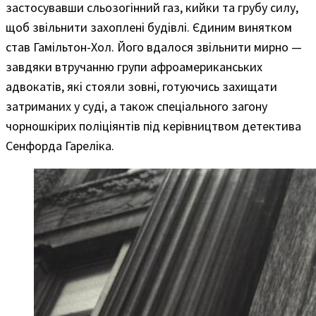
застосувавши сльозогінний газ, кийки та грубу силу,
щоб звільнити захоплені будівлі. Єдиним винятком
став Гамільтон-Хол. Його вдалося звільнити мирно —
завдяки втручанню групи афроамериканських
адвокатів, які стояли зовні, готуючись захищати
затриманих у суді, а також спеціального загону
чорношкірих поліціянтів під керівництвом детектива
Сенфорда Гареліка.