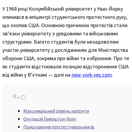
У 1968 році Колумбійський університет у Нью-Йорку
опинився в епіцентрі студентського протестного руху,
що охопив США. Основною причиною протестів стали
зв’язки університету з урядовими та військовими
структурами. Багато студентів були незадоволені
участю університету у дослідженнях для Міністерства
оборони США, зокрема про війни та озброєння. Про те
як студенти відстоювали позицію відсторонення США
від війни у Вʼєтнамі — далі на
new-york-yes.com
.
Максимальний рівень напруги
Окупація Гамільтон-Холу
Придушення протестувальників