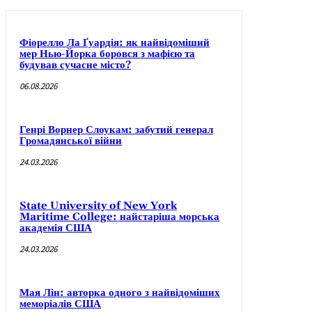
Фіорелло Ла Ґуардія: як найвідоміший
мер Нью-Йорка боровся з мафією та
будував сучасне місто?
06.08.2026
Генрі Ворнер Слоукам: забутий генерал
Громадянської війни
24.03.2026
State University of New York
Maritime College: найстаріша морська
академія США
24.03.2026
Мая Лін: авторка одного з найвідоміших
меморіалів США