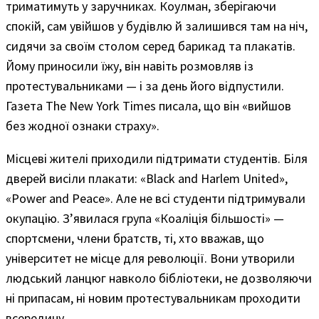
триматимуть у заручниках. Коулман, зберігаючи
спокій, сам увійшов у будівлю й залишився там на ніч,
сидячи за своїм столом серед барикад та плакатів.
Йому приносили їжу, він навіть розмовляв із
протестувальниками — і за день його відпустили.
Газета The New York Times писала, що він «вийшов
без жодної ознаки страху».
Місцеві жителі приходили підтримати студентів. Біля
дверей висіли плакати: «Black and Harlem United»,
«Power and Peace». Але не всі студенти підтримували
окупацію. З’явилася група «Коаліція більшості» —
спортсмени, члени братств, ті, хто вважав, що
університет не місце для революції. Вони утворили
людський ланцюг навколо бібліотеки, не дозволяючи
ні припасам, ні новим протестувальникам проходити
всередину.