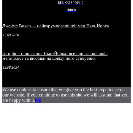
БЕЗ КАТЕГОРІЇ
0
ІНШЕ
0
Джеймс Вокер — найкорумпованіший мер Нью-Йорка
13.08.2024
Історія становлення Нью-Йорка: все про засновників
мегаполіса та виклики на шляху його створення
13.08.2024
We use cookies to ensure that we give you the best experience on
our website. If you continue to use this site we will assume that you
are happy with it.
Ok
.
.
.