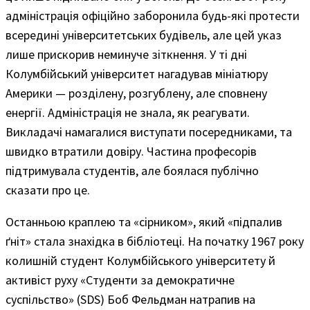
адміністрація офіційно заборонила будь-які протести
всередині університетських будівель, але цей указ
лише прискорив неминуче зіткнення. У ті дні
Колумбійський університет нагадував мініатюру
Америки — розділену, розгублену, але сповнену
енергії. Адміністрація не знала, як реагувати.
Викладачі намагалися виступати посередниками, та
швидко втратили довіру. Частина професорів
підтримувала студентів, але боялася публічно
сказати про це.
Останньою краплею та «сірником», який «підпалив
ґніт» стала знахідка в бібліотеці. На початку 1967 року
колишній студент Колумбійського університету й
активіст руху «Студенти за демократичне
суспільство» (SDS) Боб Фельдман натрапив на