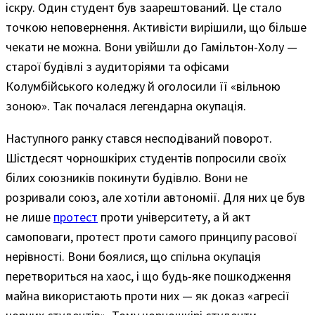
іскру. Один студент був заарештований. Це стало
точкою неповернення. Активісти вирішили, що більше
чекати не можна. Вони увійшли до Гамільтон-Холу —
старої будівлі з аудиторіями та офісами
Колумбійського коледжу й оголосили її «вільною
зоною». Так почалася легендарна окупація.
Наступного ранку стався несподіваний поворот.
Шістдесят чорношкірих студентів попросили своїх
білих союзників покинути будівлю. Вони не
розривали союз, але хотіли автономії. Для них це був
не лише
протест
проти університету, а й акт
самоповаги, протест проти самого принципу расової
нерівності. Вони боялися, що спільна окупація
перетвориться на хаос, і що будь-яке пошкодження
майна використають проти них — як доказ «агресії