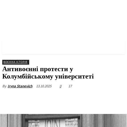
✓ NEW YORK ✗
ВОЄННА ІСТОРІЯ
Антивоєнні протести у
Колумбійському університеті
13.10.2025
0
17
By
Iryna Stanevich