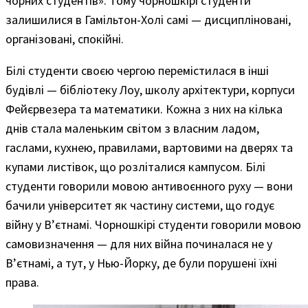
чорних студентів». Тому чорношкірі студенти
залишилися в Гамільтон-Холі самі — дисципліновані,
організовані, спокійні.
Білі студенти своєю чергою перемістилася в інші
будівлі — бібліотеку Лоу, школу архітектури, корпуси
Фейєрвезера та математики. Кожна з них на кілька
днів стала маленьким світом з власним ладом,
гаслами, кухнею, правилами, вартовими на дверях та
купами листівок, що розліталися кампусом. Білі
студенти говорили мовою антивоєнного руху — вони
бачили університет як частину системи, що годує
війну у В’єтнамі. Чорношкірі студенти говорили мовою
самовизначення — для них війна починалася не у
В’єтнамі, а тут, у Нью-Йорку, де були порушені їхні
права.