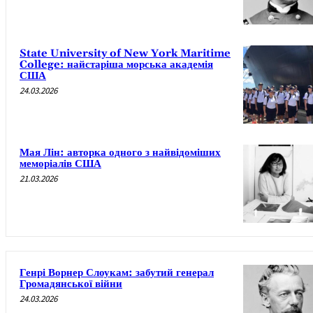
State University of New York Maritime
College: найстаріша морська академія
США
24.03.2026
Мая Лін: авторка одного з найвідоміших
меморіалів США
21.03.2026
Генрі Ворнер Слоукам: забутий генерал
Громадянської війни
24.03.2026