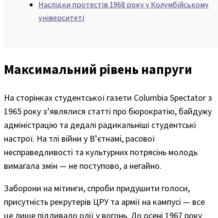
Наслідки протестів 1968 року у Колумбійському
університеті
Максимальний рівень напруги
На сторінках студентської газети Columbia Spectator з
1965 року з’являлися статті про бюрократію, байдужу
адміністрацію та дедалі радикальніші студентські
настрої. На тлі війни у В’єтнамі, расової
несправедливості та культурних потрясінь молодь
вимагала змін — не поступово, а негайно.
Заборони на мітинги, спроби придушити голоси,
присутність рекрутерів ЦРУ та армії на кампусі — все
це лише підливало олії у вогонь. До осені 1967 року