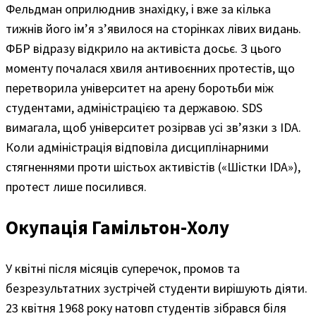
Фельдман оприлюднив знахідку, і вже за кілька
тижнів його ім’я з’явилося на сторінках лівих видань.
ФБР відразу відкрило на активіста досьє. З цього
моменту почалася хвиля антивоєнних протестів, що
перетворила університет на арену боротьби між
студентами, адміністрацією та державою. SDS
вимагала, щоб університет розірвав усі зв’язки з IDA.
Коли адміністрація відповіла дисциплінарними
стягненнями проти шістьох активістів («Шістки IDA»),
протест лише посилився.
Окупація Гамільтон-Холу
У квітні після місяців суперечок, промов та
безрезультатних зустрічей студенти вирішують діяти.
23 квітня 1968 року натовп студентів зібрався біля