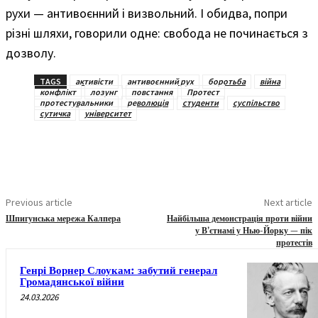
рухи — антивоєнний і визвольний. І обидва, попри
різні шляхи, говорили одне: свобода не починається з
дозволу.
TAGS
активісти
антивоєнний рух
боротьба
війна
конфлікт
лозунг
повстання
Протест
протестувальники
революція
студенти
суспільство
сутичка
університет
Previous article
Next article
Шпигунська мережа Калпера
Найбільша демонстрація проти війни
у Вʼєтнамі у Нью-Йорку — пік
протестів
Генрі Ворнер Слоукам: забутий генерал
Громадянської війни
24.03.2026