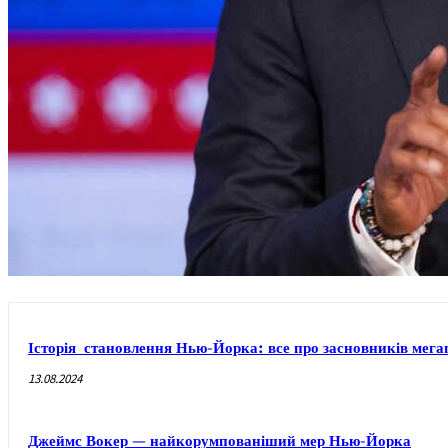
Історія становлення Нью-Йорка: все про засновників мега
13.08.2024
Джеймс Вокер — найкорумпованіший мер Нью-Йорка