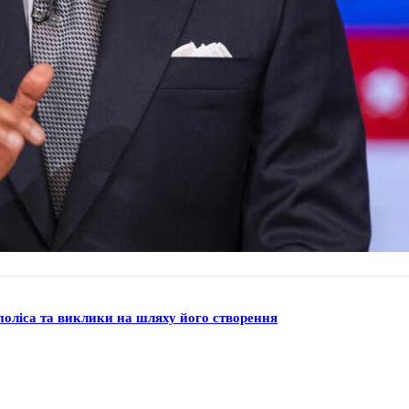
поліса та виклики на шляху його створення