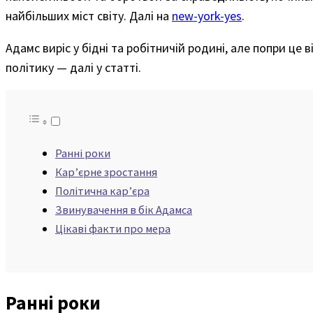
найбільших міст світу. Далі на
new-york-yes
.
Адамс виріс у бідні та робітничій родині, але попри це
політику — далі у статті.
Ранні роки
Карʼєрне зростання
Політична кар’єра
Звинувачення в бік Адамса
Цікаві факти про мера
Ранні роки