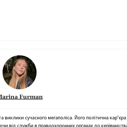
Marina Furman
ї та виклики сучасного мегаполіса. Його політична кар’єр
ючи від служби в правоохоронних органах до керівництв