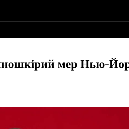
 ✗
НА
ПРО ПОЛІТИКУ
ПРО МЕРА
ВОЄННА ІСТОРІЯ
емношкірий мер Нью-Йо
Share