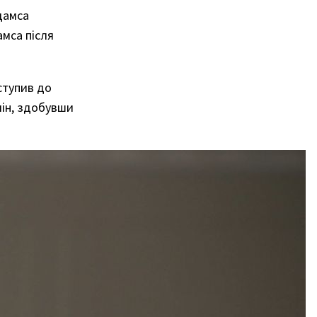
дамса
амса після
ступив до
лін, здобувши