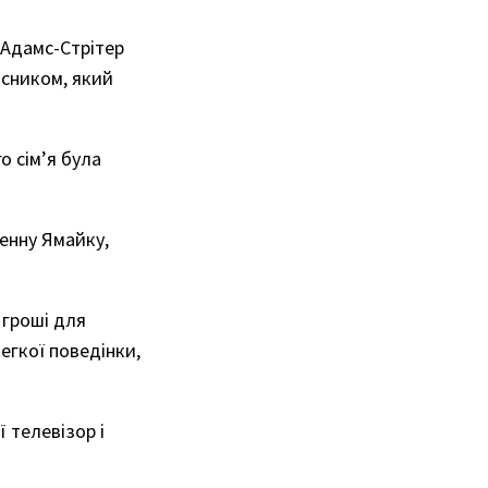
 Адамс-Стрітер
ясником, який
о сім’я була
енну Ямайку,
 гроші для
егкої поведінки,
ї телевізор і