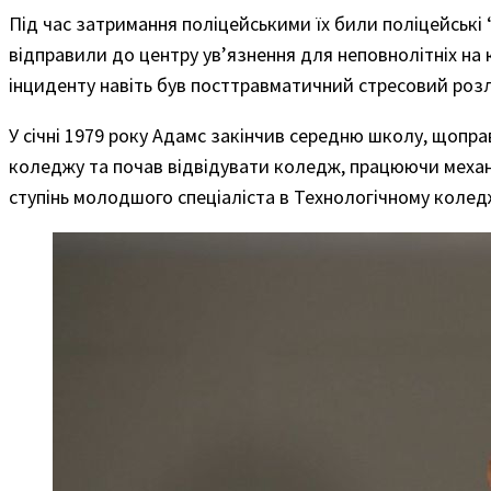
Під час затримання поліцейськими їх били поліцейські
відправили до центру ув’язнення для неповнолітніх на к
інциденту навіть був посттравматичний стресовий роз
У січні 1979 року Адамс закінчив середню школу, щопра
коледжу та почав відвідувати коледж, працюючи механ
ступінь молодшого спеціаліста в Технологічному колед