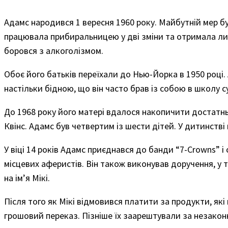
Адамс народився 1 вересня 1960 року. Майбутній мер бу
працювала прибиральницею у дві зміни та отримала лиш
боровся з алкоголізмом.
Обоє його батьків переїхали до Нью-Йорка в 1950 році. 
настільки бідною, що він часто брав із собою в школу 
До 1968 року його матері вдалося накопичити достатнь
Квінс. Адамс був четвертим із шести дітей. У дитинстві
У віці 14 років Адамс приєднався до банди “7-Crowns” і
місцевих аферистів. Він також виконував доручення, у т
на ім’я Мікі.
Після того як Мікі відмовився платити за продукти, які 
грошовий переказ. Пізніше їх заарештували за незакон