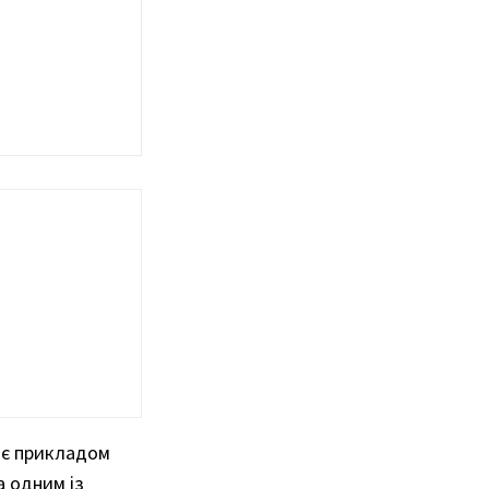
а є прикладом
а одним із