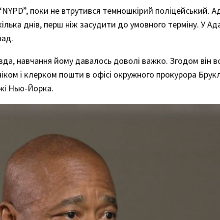
 “NYPD”, поки не втрутився темношкірий поліцейський. А
ілька днів, перш ніж засудити до умовного терміну. У Ад
лад.
вда, навчання йому давалось доволі важко. Згодом він в
іком і клерком пошти в офісі окружного прокурора Брук
жі Нью-Йорка.