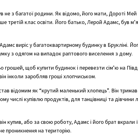
в не з багатої родини. Як відомо, його мати, Дороті Мей
е третій клас освіти. Його батько, Лерой Адамс, був м’
Адамс виріс у багатоквартирному будинку в Брукліні. Йог
сумку з одягом на випадок раптового виселення з дому.
о грошей, щоб купити будинок і перевезти сім’ю на Півд
 він інколи заробляв гроші хлопчиськом.
 став відомим як “крутий маленький хлопець”. Він тримав
ому числі купівлю продуктів, для танцівниці та дівчини л
він купив, або за свою роботу, Адамс і його брат вкрали ї
не проникнення на територію.