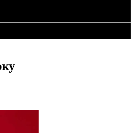
СТАТТІ
рку