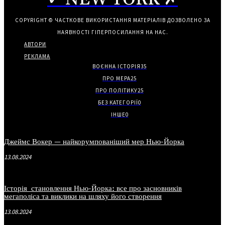
COPYRIGHT © ЧАСТКОВЕ ВИКОРИСТАННЯ МАТЕРІАЛІВ ДОЗВОЛЕНО ЗА
НАЯВНОСТІ ГІПЕРПОСИЛАННЯ НА НАС.
АВТОРИ
РЕКЛАМА
ВОЄННА ІСТОРІЯ
35
ПРО МЕРА
25
ПРО ПОЛІТИКУ
25
БЕЗ КАТЕГОРІЇ
0
ІНШЕ
0
Джеймс Вокер — найкорумпованіший мер Нью-Йорка
13.08.2024
Історія становлення Нью-Йорка: все про засновників
мегаполіса та виклики на шляху його створення
13.08.2024