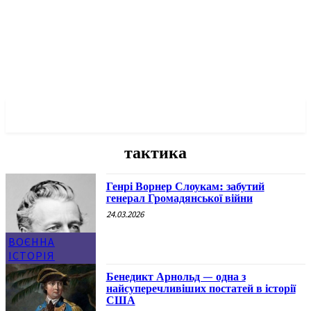
✓ NEW YORK ✗
тактика
Генрі Ворнер Слоукам: забутий
генерал Громадянської війни
24.03.2026
ВОЄННА
ІСТОРІЯ
Бенедикт Арнольд — одна з
найсуперечливіших постатей в історії
США