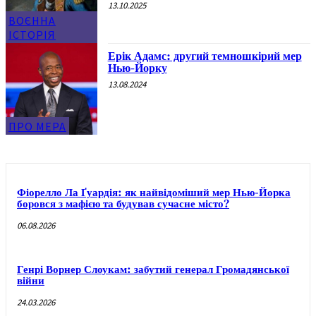
13.10.2025
ВОЄННА
ІСТОРІЯ
Ерік Адамс: другий темношкірий мер
Нью-Йорку
13.08.2024
ПРО МЕРА
Фіорелло Ла Ґуардія: як найвідоміший мер Нью-Йорка
боровся з мафією та будував сучасне місто?
06.08.2026
Генрі Ворнер Слоукам: забутий генерал Громадянської
війни
24.03.2026