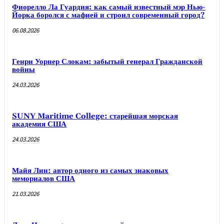
Фиорелло Ла Гуардия: как самый известный мэр Нью-
Йорка боролся с мафией и строил современный город?
06.08.2026
Генри Уорнер Слокам: забытый генерал Гражданской
войны
24.03.2026
SUNY Maritime College: старейшая морская
академия США
24.03.2026
Майя Лин: автор одного из самых знаковых
мемориалов США
21.03.2026