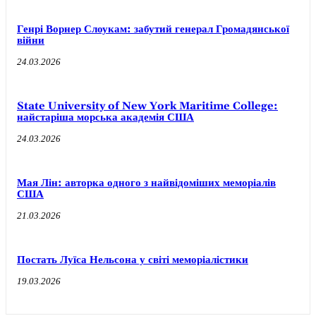
Генрі Ворнер Слоукам: забутий генерал Громадянської
війни
24.03.2026
State University of New York Maritime College:
найстаріша морська академія США
24.03.2026
Мая Лін: авторка одного з найвідоміших меморіалів
США
21.03.2026
Постать Луїса Нельсона у світі меморіалістики
19.03.2026