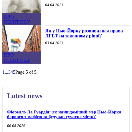
04.04.2023
ПРО
ПОЛІТИКУ
Як у Нью-Йорку розвивалися права
ЛГБТ на законному рівні?
03.04.2023
ПРО
ПОЛІТИКУ
1
...
3
4
5
Page 5 of 5
Latest news
Фіорелло Ла Ґуардія: як найвідоміший мер Нью-Йорка
боровся з мафією та будував сучасне місто?
06.08.2026