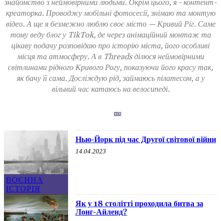
знайомство з неймовірними людьми. Окрім цього, я - контент-
креаторка. Проводжу мобільні фотосесії, знімаю та монтую
відео. А ще я безмежно люблю своє місто — Кривий Ріг. Саме
тому веду блог у TikTok, де через анімаційний монтаж та
цікаву подачу розповідаю про історію міста, його особливі
місця та атмосферу. А в Threads ділюся неймовірними
світлинами рідного Кривого Рогу, показуючи його красу так,
як бачу її сама. Досліждую рід, займаюсь пілатесом, а у
вільний час катаюсь на велосипеді.
Нью-Йорк під час Другої світової війни
14.04.2023
ВОЄННА
ІСТОРІЯ
Як у 18 столітті проходила битва за
Лонг-Айленд?