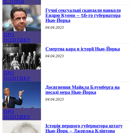
ІСТОРІЯ
Гучні сексуальні скандали навколо
Ендрю Куомо – 56-го губернатора
Нью-Йорка
04.04.2023
ПРО
ПОЛІТИКУ
Смертна кара в історії Нью-Йорка
04.04.2023
ПРО
ПОЛІТИКУ
Досягнення Майкла Блумберга на
посаді мера Нью-Йорка
04.04.2023
ПРО
ПОЛІТИКУ
Історія першого губернатора штату
Нью-Йорк – Джорджа Клінтона