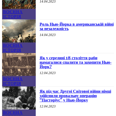
14.04.2023
ВОЄННА
ІСТОРІЯ
Роль Нью-Йорка в американській війні
за незалежність
14.04.2023
ВОЄННА
ІСТОРІЯ
Як у середині 18 століття раби
намагалися спалити та захопити Нью-
Йорк?
12.04.2023
ВОЄННА
ІСТОРІЯ
Як під час Другої Світової війни німці
здійснили провальну операцію
“Пасторіус” у Нью-Йорку
12.04.2023
ВОЄННА