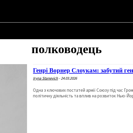
 ✗
НА
ПРО ПОЛІТИКУ
ПРО МЕРА
ВОЄННА ІСТОРІЯ
полководець
Генрі Ворнер Слоукам: забутий ге
Iryna Stanevich
-
24.03.2026
Одна з ключових постатей армії Союзу під час Гром
політичну діяльність та вплив на розвиток Нью-Йорк