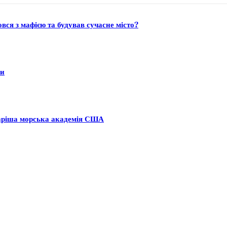
ся з мафією та будував сучасне місто?
ни
аріша морська академія США