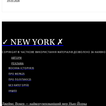
19.03.2026
✓ NEW YORK ✗
COPYRIGHT © ЧАСТКОВЕ ВИКОРИСТАННЯ МАТЕРІАЛІВ ДОЗВОЛЕНО ЗА НАЯВНО
АВТОРИ
РЕКЛАМА
ВОЄННА ІСТОРІЯ
35
ПРО МЕРА
25
ПРО ПОЛІТИКУ
25
БЕЗ КАТЕГОРІЇ
0
ІНШЕ
0
Джеймс Вокер — найкорумпованіший мер Нью-Йорка