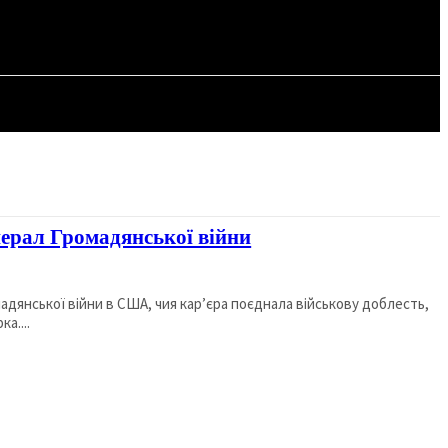
СТАТТІ
нерал Громадянської війни
адянської війни в США, чия кар’єра поєднала військову доблесть,
а....