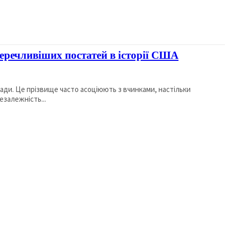
еречливіших постатей в історії США
зради. Це прізвище часто асоціюють з вчинками, настільки
езалежність...