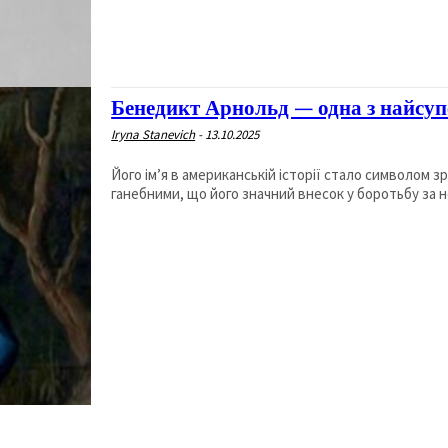
Бенедикт Арнольд — одна з найсуп
Iryna Stanevich
-
13.10.2025
Його імʼя в американській історії стало символом 
ганебними, що його значний внесок у боротьбу за н