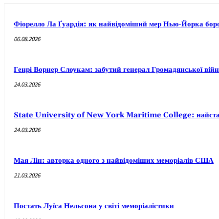
Фіорелло Ла Ґуардія: як найвідоміший мер Нью-Йорка боров
06.08.2026
Генрі Ворнер Слоукам: забутий генерал Громадянської вій
24.03.2026
State University of New York Maritime College: найст
24.03.2026
Мая Лін: авторка одного з найвідоміших меморіалів США
21.03.2026
Постать Луїса Нельсона у світі меморіалістики