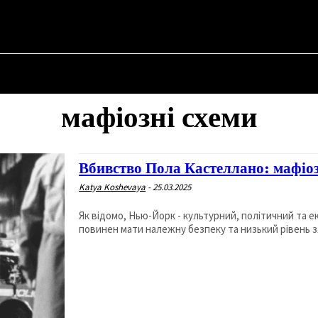
 ✗
НА
ПРО ПОЛІТИКУ
ПРО МЕРА
ВОЄННА ІСТОРІЯ
мафіозні схеми
Вбивство Пола Кастеллано: мафіо
Katya Koshevaya
-
25.03.2025
Як відомо, Нью-Йорк - культурний, політичний та е
повинен мати належну безпеку та низький рівень зл