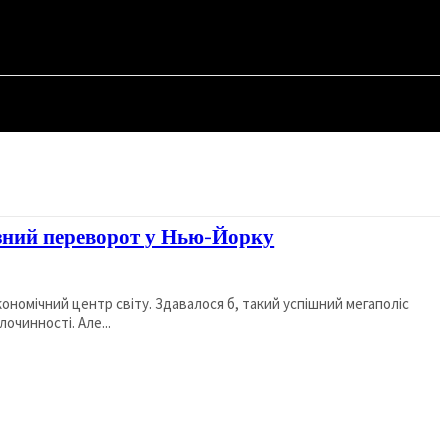
СТАТТІ
зний переворот у Нью-Йорку
кономічний центр світу. Здавалося б, такий успішний мегаполіс
очинності. Але...