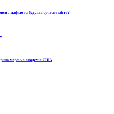
ся з мафією та будував сучасне місто?
ни
аріша морська академія США