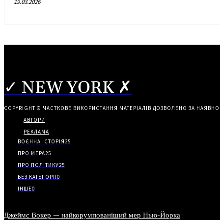
19.03.2026
✓ NEW YORK ✗
COPYRIGHT © ЧАСТКОВЕ ВИКОРИСТАННЯ МАТЕРІАЛІВ ДОЗВОЛЕНО ЗА НАЯВНО
АВТОРИ
РЕКЛАМА
ВОЄННА ІСТОРІЯ
35
ПРО МЕРА
25
ПРО ПОЛІТИКУ
25
БЕЗ КАТЕГОРІЇ
0
ІНШЕ
0
Джеймс Вокер — найкорумпованіший мер Нью-Йорка