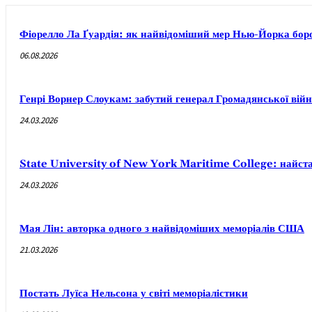
Фіорелло Ла Ґуардія: як найвідоміший мер Нью-Йорка боров
06.08.2026
Генрі Ворнер Слоукам: забутий генерал Громадянської вій
24.03.2026
State University of New York Maritime College: найст
24.03.2026
Мая Лін: авторка одного з найвідоміших меморіалів США
21.03.2026
Постать Луїса Нельсона у світі меморіалістики