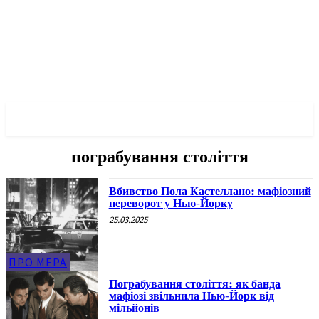
✓ NEW YORK ✗
пограбування століття
Вбивство Пола Кастеллано: мафіозний
переворот у Нью-Йорку
25.03.2025
ПРО МЕРА
Пограбування століття: як банда
мафіозі звільнила Нью-Йорк від
мільйонів