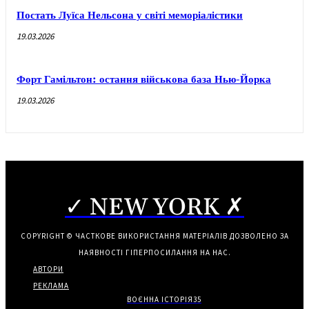
Постать Луїса Нельсона у світі меморіалістики
19.03.2026
Форт Гамільтон: остання військова база Нью-Йорка
19.03.2026
✓ NEW YORK ✗
COPYRIGHT © ЧАСТКОВЕ ВИКОРИСТАННЯ МАТЕРІАЛІВ ДОЗВОЛЕНО ЗА
НАЯВНОСТІ ГІПЕРПОСИЛАННЯ НА НАС.
АВТОРИ
РЕКЛАМА
ВОЄННА ІСТОРІЯ
35