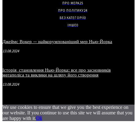
ПРО МЕРА
25
ПРО ПОЛІТИКУ
24
БЕЗ КАТЕГОРІЇ
0
ІНШЕ
0
Джеймс Вокер — найкорумпованіший мер Нью-Йорка
13.08.2024
Історія становлення Нью-Йорка: все про засновників
мегаполіса та виклики на шляху його створення
13.08.2024
We use cookies to ensure that we give you the best experience on
our website. If you continue to use this site we will assume that you
are happy with it.
Ok
.
.
.