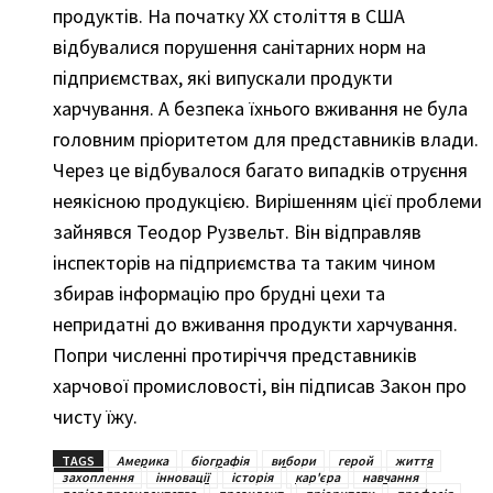
продуктів. На початку XX століття в США
відбувалися порушення санітарних норм на
підприємствах, які випускали продукти
харчування. А безпека їхнього вживання не була
головним пріоритетом для представників влади.
Через це відбувалося багато випадків отруєння
неякісною продукцією. Вирішенням цієї проблеми
зайнявся Теодор Рузвельт. Він відправляв
інспекторів на підприємства та таким чином
збирав інформацію про брудні цехи та
непридатні до вживання продукти харчування.
Попри численні протиріччя представників
харчової промисловості, він підписав Закон про
чисту їжу.
TAGS
Америка
біографія
вибори
герой
життя
захоплення
інновації
історія
кар'єра
навчання