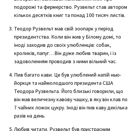
подорожі та фермерство. Рузвельт став автором
кількох десятків книг та понад 100 тисяч листів.
Теодор Рузвельт мав свій зоопарк у період
президентства. Коли він жив у Білому домі, то
іноді заходив до своїх улюбленців: собак,
кроликів, папуг…Він дуже любив тварин, і із
задоволенням проводив з ними вільний час.
Пив багато кави. Це був улюблений напій нью-
йоркця та наймолодшого президента США
Теодора Рузвельта. Його близькі говорили, що
він мав величезну кавову чашку, в яку він клав по
7 чайних ложок цукру. Іноді він пив каву декілька
разів на день.
Любив читати. Рузвельт був пристрасним