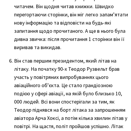
читачем. Він щодня читав книжки. Швидко
перегортаючи сторінки, він міг легко запам’ятати
нову інформацію та відповісти на будь-які
запитання щодо прочитаного. А ще в нього була
дивна звичка: після прочитання 1 сторінки він її
виривав та викидав.
Він став першим президентом, який літав на
літаку. На початку 90-х Теодор Рузвельт брав
участь у повітряних випробуваннях цього
авіаційного об’єкта. Це стало грандіозною
подією у сфері авіації, на якій було близько 10,
000 людей. Всі вони спостерігали за тим, як
Теодор піднявся на борт літака за запрошенням
авіатора Арча Хоксі, а потім кілька хвилин літав у
повітрі. На щастя, політ пройшов успішно. Літак