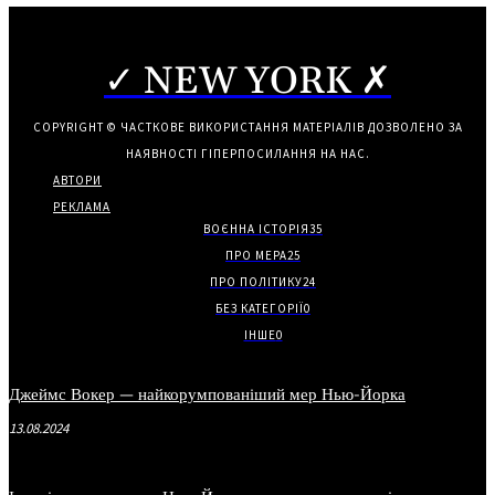
✓ NEW YORK ✗
COPYRIGHT © ЧАСТКОВЕ ВИКОРИСТАННЯ МАТЕРІАЛІВ ДОЗВОЛЕНО ЗА
НАЯВНОСТІ ГІПЕРПОСИЛАННЯ НА НАС.
АВТОРИ
РЕКЛАМА
ВОЄННА ІСТОРІЯ
35
ПРО МЕРА
25
ПРО ПОЛІТИКУ
24
БЕЗ КАТЕГОРІЇ
0
ІНШЕ
0
Джеймс Вокер — найкорумпованіший мер Нью-Йорка
13.08.2024