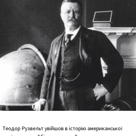
Теодор Рузвельт увійшов в історію американської