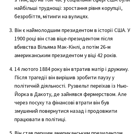
найбільші труднощі: зростання рівня корупції,
безробіття, мітинги на вулицях.
Він є наймолодшим президентом в історії США. У
1900 році він став віце-президентом після
вбивства Вільяма Мак-Кінлі, а потім 26-м
американським президентом у віці 42 років.
14 лютого 1884 року він втратив матір і дружину.
Після трагедії він вирішив зробити паузу у
політичній діяльності. Рузвельт переїхав із Нью-
Йорка в Дакоту, де зайнявся фермерством. Але
через посуху та фінансові втрати він був
змушений повернутися назад і продовжити
працювати в політиці.
Він став першим американським президентом,