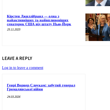
Кірстен Джиллібранд — одна з
найактивніших та найвпливовіших
сенаторок США від штату Нью-Йорк
25.11.2025
LEAVE A REPLY
Log in to leave a comment
Генрі Ворнер Слоукам: забутий генерал
Громадянської війни
24.03.2026