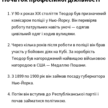
У 90-х роках ХIХ століття Теодор був призначений
комісаром поліції у Нью-Йорку. Він перевіряв
роботу патрульних навіть уночі — одягав
цивільний одяг і ходив вулицями.
Через кілька років після роботи в поліції він брав
участь у бойових діях на Кубі. За хоробрість
Теодор був нагороджений найвищою військовою
нагородою в США — Медаллю Пошани.
З 1899 по 1900 рік він займав посаду губернатора
Нью-Йорка.
Потім він вступив до Республіканської партії і
почав займатися політикою.