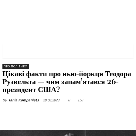
✓ NEW YORK ✗
ПРО ПОЛІТИКУ
Цікаві факти про нью-йоркця Теодора
Рузвельта — чим запам’ятався 26-
президент США?
29.08.2023
0
150
By
Tania Kompaniets