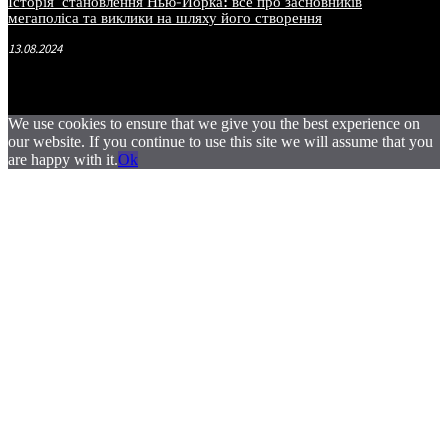
Історія становлення Нью-Йорка: все про засновників
мегаполіса та виклики на шляху його створення
13.08.2024
We use cookies to ensure that we give you the best experience on
our website. If you continue to use this site we will assume that you
are happy with it.
Ok
.
.
.