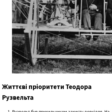
Життєві пріоритети Теодора
Рузвельта
Рузвельт був прихильником захисту довкілля. На