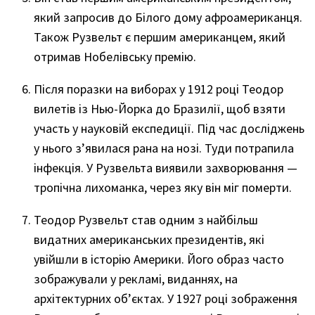
який запросив до Білого дому афроамериканця.
Також Рузвельт є першим американцем, який
отримав Нобелівську премію.
Після поразки на виборах у 1912 році Теодор
вилетів із Нью-Йорка до Бразилії, щоб взяти
участь у науковій експедиції. Під час досліджень
у нього з’явилася рана на нозі. Туди потрапила
інфекція. У Рузвельта виявили захворювання —
тропічна лихоманка, через яку він міг померти.
Теодор Рузвельт став одним з найбільш
видатних американських президентів, які
увійшли в історію Америки. Його образ часто
зображували у рекламі, виданнях, на
архітектурних об’єктах. У 1927 році зображення