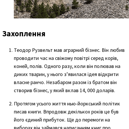
Захоплення
Теодор Рузвельт мав аграрний бізнес. Він любив
проводити час на свіжому повітрі серед корів,
коней, полів. Одного разу, коли він полював на
диких тварин, у нього з’явилася ідея відкрити
власне ранчо. Незабаром разом із братом він
створив бізнес, у який вклав 14, 000 доларів.
Протягом усього життя нью-йоркський політик
писав книги. Впродовж декількох років це був
його єдиний прибуток. Ще до перемоги на
виборах він займався написанням книг про