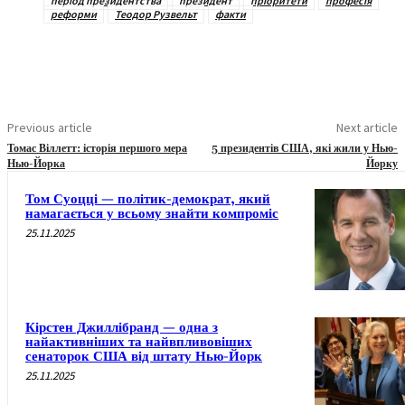
період президентства
президент
пріоритети
професія
реформи
Теодор Рузвельт
факти
Previous article
Next article
Томас Віллетт: історія першого мера
5 президентів США, які жили у Нью-
Нью-Йорка
Йорку
Том Суоцці — політик-демократ, який
намагається у всьому знайти компроміс
25.11.2025
Кірстен Джиллібранд — одна з
найактивніших та найвпливовіших
сенаторок США від штату Нью-Йорк
25.11.2025