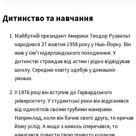
Дитинство та навчання
Майбутній президент Америки Теодор Рузвельт
народився 27 жовтня 1958 року у Нью-Йорку. Він
жив у сім’ї нідерландського походження. У
дитинстві страждав від астми і рідко відвідував
школу. Середню освіту здобув у домашніх
умовах.
У 1876 році він вступив до Гарвардського
університету. У студентські роки він відрізнявся
від однолітків своїми грубими манерами.
Наприклад, коли він бачив свого друга, то кричав
йому услід. А якщо з кимось сперечався, то
намагався довести свою правоту кулаком.