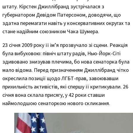
штату. Кірстен Джиллібранд зустрічалася з
губернатором Девідом Патерсоном, доводячи, що
здатна перемагати навіть у консервативних округах та
стане надійним союзником Чака Шумера.
23 січня 2009 року її ім’я прозвучало зі сцени. Реакція
була вибуховою: північ штату радів, Нью-Йорк-Сіті
здивовано знизував плечима, бо нова сенаторка була
мало відома. Перед призначенням Джиллібранд чітко
окреслила позиції щодо ЛГБТ-прав, завоювавши
прихильність активістів, які спершу її критикували. 26
січня вона склала присягу, у 42 роки ставши
наймолодшою сенаторкою нового скликання.