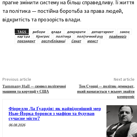
прагне змінити систему на більш справедливу. Її життя
та політика — постійна боротьба за права людей,
відкритість та прозорість влади.
TAGS
вибори
влада
демократи
департамент
закон
карʼєра
Конгрес
політика
політичний рух
праймеріз
президент
республіканці
Сенат
юрист
Previous article
Next article
Tammany Hall — символ політичної
Том Суоцці — політик-демократ,
машини та корупції у США
який намагається у всьому знайти
компроміс
Фіорелло Ла Ґуардія: як найвідоміший мер
Нью-Йорка боровся з мафією та будував
сучасне місто?
06.08.2026