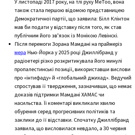
У листопаді 2017 року, на тлі руху MeToo, вона
також стала першою відомою представницею
Демократичної партії, що заявила: Білл Клінтон
мав би подати у відставку після того, як став
публічним його зв’язок із Монікою Левінскі.
Після перемоги Зорана Мамдані на праймеріз
мера
Нью-Йорка у 2025 році Джиллібранд у
радіоетері різко розкритикувала його минулі
пропалестинські позиції, використавши вислови
про «інтифаду» й «глобальний джихад». Ведучий
спростував її твердження, зазначивши, що немає
доказів підтримки Мамдані ХАМАС чи
насильства. Її коментарі викликали хвилю
обурення серед прогресивних політиків та
заклики до її відставки. Спочатку Джиллібранд
заявила, що висловилася невдало, а 30 червня