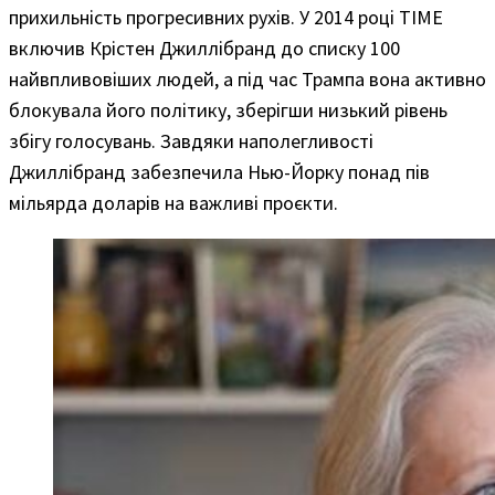
прихильність прогресивних рухів. У 2014 році TIME
включив Крістен Джиллібранд до списку 100
найвпливовіших людей, а під час Трампа вона активно
блокувала його політику, зберігши низький рівень
збігу голосувань. Завдяки наполегливості
Джиллібранд забезпечила Нью-Йорку понад пів
мільярда доларів на важливі проєкти.