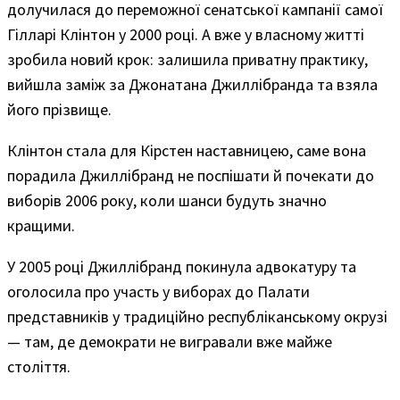
долучилася до переможної сенатської кампанії самої
Гілларі Клінтон у 2000 році. А вже у власному житті
зробила новий крок: залишила приватну практику,
вийшла заміж за Джонатана Джиллібранда та взяла
його прізвище.
Клінтон стала для Кірстен наставницею, саме вона
порадила Джиллібранд не поспішати й почекати до
виборів 2006 року, коли шанси будуть значно
кращими.
У 2005 році Джиллібранд покинула адвокатуру та
оголосила про участь у виборах до Палати
представників у традиційно республіканському окрузі
— там, де демократи не вигравали вже майже
століття.