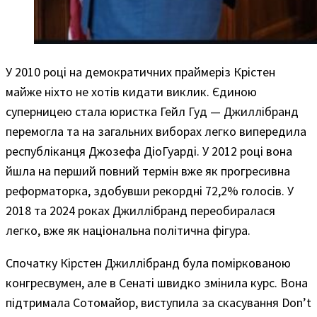
У 2010 році на демократичних праймеріз Крістен
майже ніхто не хотів кидати виклик. Єдиною
суперницею стала юристка Гейл Гуд — Джиллібранд
перемогла та на загальних виборах легко випередила
республіканця Джозефа ДіоГуарді. У 2012 році вона
йшла на перший повний термін вже як прогресивна
реформаторка, здобувши рекордні 72,2% голосів. У
2018 та 2024 роках Джиллібранд переобиралася
легко, вже як національна політична фігура.
Спочатку Кірстен Джиллібранд була поміркованою
конгресвумен, але в Сенаті швидко змінила курс. Вона
підтримала Сотомайор, виступила за скасування Don’t