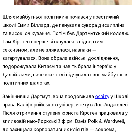
Шлях майбутньої політикині почався у престижній
школі Емми Віллард, де панувала сувора дисципліна
та високі очікування. Потім був Дартмутський коледж.
Там Кірстен вперше зіткнулася з відвертим
сексизмом, але не злякалася, навпаки —
загартувалася. Вона обрала азійські дослідження,
подорожувала Китаєм та навіть брала інтерв’ю у
Далай-лами, наче вже тоді відчувала своє майбутнє в
політичних діалогах.
Закінчивши Дартмут, вона продовжила
освіту
у Школі
права Каліфорнійського університету в Лос-Анджелесі.
Після отримання ступеня юриста Кірстен працювала у
впливовій нью-йоркській фірмі Davis Polk & Wardwell,
де захищала корпоративних клієнтів — зокрема,