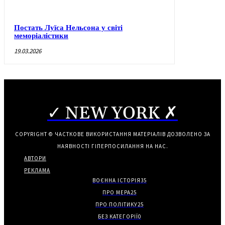
Постать Луїса Нельсона у світі
меморіалістики
19.03.2026
✓ NEW YORK ✗
COPYRIGHT © ЧАСТКОВЕ ВИКОРИСТАННЯ МАТЕРІАЛІВ ДОЗВОЛЕНО ЗА
НАЯВНОСТІ ГІПЕРПОСИЛАННЯ НА НАС.
АВТОРИ
РЕКЛАМА
ВОЄННА ІСТОРІЯ
35
ПРО МЕРА
25
ПРО ПОЛІТИКУ
25
БЕЗ КАТЕГОРІЇ
0