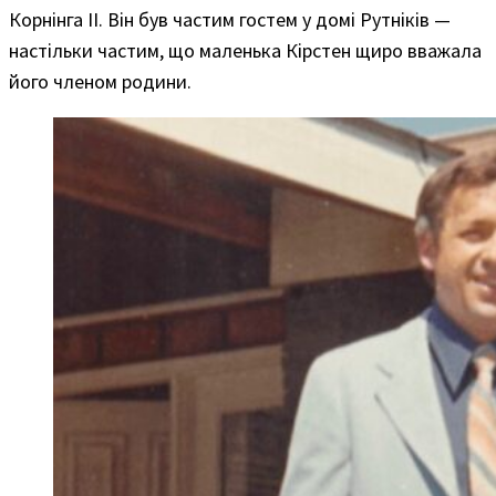
Корнінга II. Він був частим гостем у домі Рутніків —
настільки частим, що маленька Кірстен щиро вважала
його членом родини.