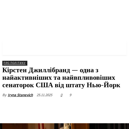
✓ NEW YORK ✗
ПРО ПОЛІТИКУ
Кірстен Джиллібранд — одна з
найактивніших та найвпливовіших
сенаторок США від штату Нью-Йорк
25.11.2025
0
9
By
Iryna Stanevich