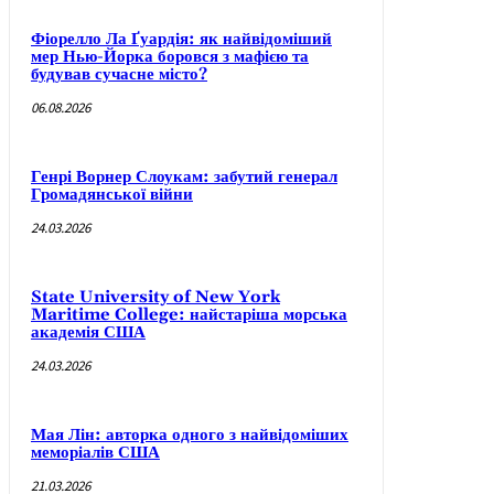
Фіорелло Ла Ґуардія: як найвідоміший
мер Нью-Йорка боровся з мафією та
будував сучасне місто?
06.08.2026
Генрі Ворнер Слоукам: забутий генерал
Громадянської війни
24.03.2026
State University of New York
Maritime College: найстаріша морська
академія США
24.03.2026
Мая Лін: авторка одного з найвідоміших
меморіалів США
21.03.2026