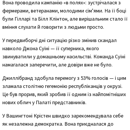
Вона проводила кампанію «в полях»: зустрічалася з
фермерами, ветеранами, молодими сім’ями. На її боці
були Гілларі та Білл Клінтон, але вирішальним стало її
вміння слухати й говорити з людьми просто.
У передвиборчі дні ситуацію різко змінив скандал
навколо Джона Суїні — її суперника, якого
звинуватили у домашньому насильстві. Команда Суїні
намагалася заперечити, але довіри вже не було.
Джиллібранд здобула перемогу з 53% голосів — і цим
зламала столітню гегемонію республіканців у окрузі.
Це був прорив, який зробив її одним із найпомітніших
нових облич у Палаті представників.
У Вашингтоні Крістен швидко зарекомендувала себе
як незалежна демократка. Вона приєдналася до