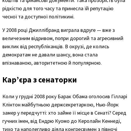
коштів та фінансові документи. Така прозорість була
рідкістю для того часу та принесла їй репутацію
чесної та доступної політикині.
У 2008 році Джиллібранд виграла вдруге — вже з
величезним відривом, попри дорогий та агресивний
виклик від республіканців. В окрузі, де колись
демократам не давали шансу, вона стала
впізнаваною, авторитетною й популярною.
Карʼєра з сенаторки
Коли у грудні 2008 року Барак Обама оголосив Гілларі
Клінтон майбутньою держсекретаркою, Нью-Йорк
замер у передчутті: хто займе її місце в Сенаті? Серед
гучних імен, від Ендрю Куомо до Керолайн Кеннеді,
тихо та наполегливо діяла конгресвумен з півночі