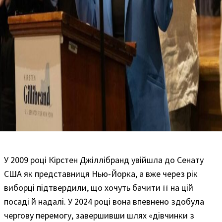
У 2009 році Кірстен Джіллібранд увійшла до Сенату
США як представниця Нью-Йорка, а вже через рік
виборці підтвердили, що хочуть бачити її на цій
посаді й надалі. У 2024 році вона впевнено здобула
чергову перемогу, завершивши шлях «дівчинки з