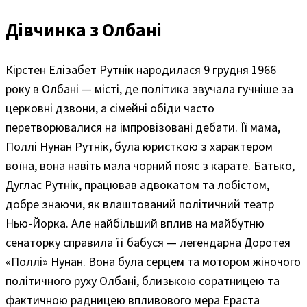
Дівчинка з Олбані
Кірстен Елізабет Рутнік народилася 9 грудня 1966
року в Олбані — місті, де політика звучала гучніше за
церковні дзвони, а сімейні обіди часто
перетворювалися на імпровізовані дебати. Її мама,
Поллі Нунан Рутнік, була юристкою з характером
воїна, вона навіть мала чорний пояс з карате. Батько,
Дуглас Рутнік, працював адвокатом та лобістом,
добре знаючи, як влаштований політичний театр
Нью-Йорка. Але найбільший вплив на майбутню
сенаторку справила її бабуся — легендарна Доротея
«Поллі» Нунан. Вона була серцем та мотором жіночого
політичного руху Олбані, близькою соратницею та
фактичною радницею впливового мера Ераста