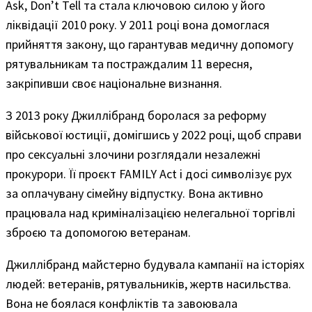
Ask, Don’t Tell та стала ключовою силою у його
ліквідації 2010 року. У 2011 році вона домоглася
прийняття закону, що гарантував медичну допомогу
рятувальникам та постраждалим 11 вересня,
закріпивши своє національне визнання.
З 2013 року Джиллібранд боролася за реформу
військової юстиції, домігшись у 2022 році, щоб справи
про сексуальні злочини розглядали незалежні
прокурори. Її проєкт FAMILY Act і досі символізує рух
за оплачувану сімейну відпустку. Вона активно
працювала над криміналізацією нелегальної торгівлі
зброєю та допомогою ветеранам.
Джиллібранд майстерно будувала кампанії на історіях
людей: ветеранів, рятувальників, жертв насильства.
Вона не боялася конфліктів та завоювала