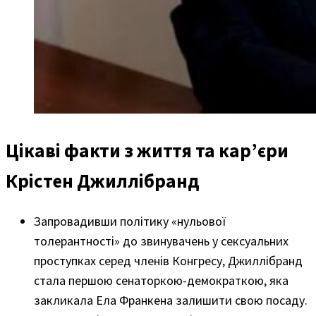
Цікаві факти з життя та карʼєри
Крістен Джиллібранд
Запровадивши політику «нульової
толерантності» до звинувачень у сексуальних
проступках серед членів Конгресу, Джиллібранд
стала першою сенаторкою-демократкою, яка
закликала Елa Франкена залишити свою посаду.