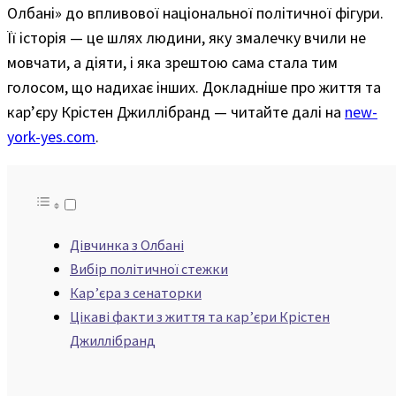
Олбані» до впливової національної політичної фігури.
Її історія — це шлях людини, яку змалечку вчили не
мовчати, а діяти, і яка зрештою сама стала тим
голосом, що надихає інших. Докладніше про життя та
карʼєру Крістен Джиллібранд — читайте далі на
new-
york-yes.com
.
Дівчинка з Олбані
Вибір політичної стежки
Карʼєра з сенаторки
Цікаві факти з життя та карʼєри Крістен
Джиллібранд