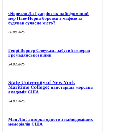
Фіорелло Ла Ґуардія: як найвідоміший
мер Нью-Йорка боровся з мафією та
будував сучасне місто?
06.08.2026
Генрі Ворнер Слоукам: забутий генерал
Громадянської війни
24.03.2026
State University of New York
Maritime College: найстаріша морська
академія США
24.03.2026
Мая Лін: авторка одного з найвідоміших
меморіалів США