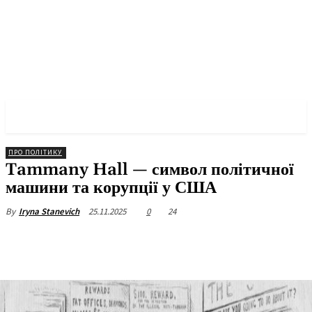
✓ NEW YORK ✗
ПРО ПОЛІТИКУ
Tammany Hall — символ політичної
машини та корупції у США
25.11.2025
0
24
By
Iryna Stanevich