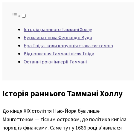
Історія раннього Таммані Холлу
Бурхлива епоха Фернандо Вуда
Ера Твіда: коли корупція стала системою
Відновлення Таммані після Твіда
Останні роки імперії Таммані
Історія раннього Таммані Холлу
До кінця XIX століття Нью-Йорк був лише
Мангеттеном — тісним островом, де політика кипіла
поряд із фінансами. Саме тут у 1686 році з’явилася