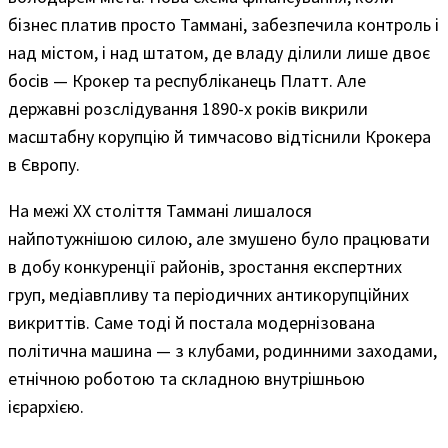
бізнес платив просто Таммані, забезпечила контроль і
над містом, і над штатом, де владу ділили лише двоє
босів — Крокер та республіканець Платт. Але
державні розслідування 1890-х років викрили
масштабну корупцію й тимчасово відтіснили Крокера
в Європу.
На межі ХХ століття Таммані лишалося
найпотужнішою силою, але змушено було працювати
в добу конкуренції районів, зростання експертних
груп, медіавпливу та періодичних антикорупційних
викриттів. Саме тоді й постала модернізована
політична машина — з клубами, родинними заходами,
етнічною роботою та складною внутрішньою
ієрархією.