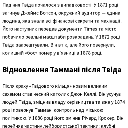
Падіння Твіда почалося з випадковості. У 1871 році
загинув Джеймс Вотсон, окружний аудитор — єдина
людина, яка знала всі фінансові секрети та махінації.
Його наступник передав документи Times та місто
побачило реальні масштаби розкрадань. У 1872 році
Твіда заарештували. Він втік, але його повернули,
колишній «бос» помер у в’язниці в 1878 році.
Відновлення Таммані після Твіда
Після краху «Твідового кільця» новим великим
сахемом став чесний католик Джон Келлі. Він усунув
людей Твіда, зміцнив владу керівництва та вже у 1874
році повернув Таммані контроль над міською
політикою. У 1886 році його змінив Річард Крокер. Він
перейняв частину лейбористської тактики: клубні