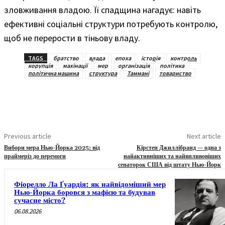
зловживання владою. Її спадщина нагадує: навіть
ефективні соціальні структури потребують контролю,
щоб не перерости в тіньову владу.
TAGS
братство
влада
епоха
історія
контроль
корупція
махінації
мер
організація
політика
політична машина
структура
Таммані
товариство
Previous article
Next article
Вибори мера Нью-Йорка 2025: від
Кірстен Джиллібранд — одна з
праймеріз до перемоги
найактивніших та найвпливовіших
сенаторок США від штату Нью-Йорк
Фіорелло Ла Ґуардія: як найвідоміший мер
Нью-Йорка боровся з мафією та будував
сучасне місто?
06.08.2026