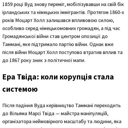
1859 році Вуд знову переміг, мобілізувавши на свій бік
ірландських та німецьких іммігрантів. Протягом 1860-х
років Моцарт Холл залишався впливовою силою,
особливо серед німецькомовних громадян, а під час
Громадянської війни став центром опозиції до
Таммані, яке підтримало партію війни. Однак вже
після війни Моцарт Холл поступово втратив вплив та
до 1867 року зник з політичної мапи.
Ера Твіда: коли корупція стала
системою
Після падіння Вуда керівництво Таммані переходить
до Вільяма Марсі Твіда — майстра маніпуляцій,
організатора неймовірного масштабу та людини, яка