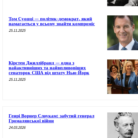
Том Суоцці — політик-демократ, який
намагається у всьому знайти компроміс
25.11.2025
Кірстен Джиллібранд — одна з
найактивніших та найвпливовіших
сенаторок США від штату Нью-Йорк
25.11.2025
Генрі Ворнер Слоукам: забутий генерал
Громадянської війни
24.03.2026