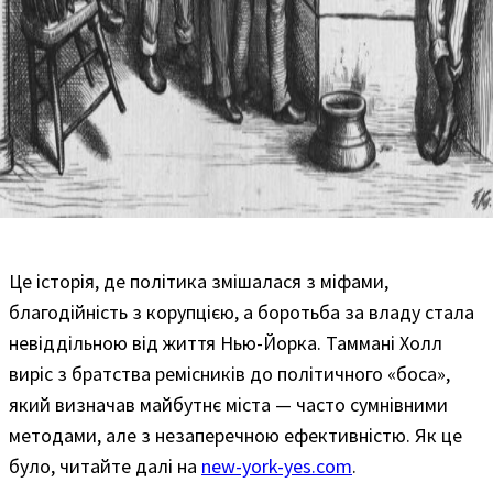
Це історія, де політика змішалася з міфами,
благодійність з корупцією, а боротьба за владу стала
невіддільною від життя Нью-Йорка. Таммані Холл
виріс з братства ремісників до політичного «боса»,
який визначав майбутнє міста — часто сумнівними
методами, але з незаперечною ефективністю. Як це
було, читайте далі на
new-york-yes.com
.