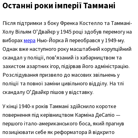
Останні роки імперії Таммані
Після підтримки з боку Френка Костелло та Таммані-
Холу Вільям О’Двайєр у 1945 році здобув перемогу на
виборах
мера
Нью-Йорка й переобрався у 1949-му.
Однак вже наступного року масштабний корупційний
скандал у поліції, пов’язаний із хабарництвом та
захистом азартних ігор, підірвав його адміністрацію.
Розслідування призвело до масових звільнень у
поліції та повної заміни цивільного відділу. На тлі
скандалу О’Двайєр пішов у відставку.
У кінці 1940-х років Таммані здійснило коротке
повернення під керівництвом Карміна ДеСапіо —
першого італо-американського боса, який прагнув
позиціювати себе як реформатора й відкрито