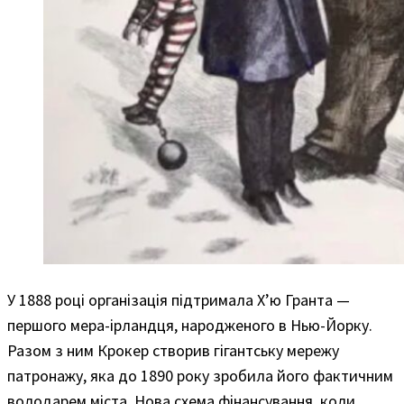
У 1888 році організація підтримала Х’ю Гранта —
першого мера-ірландця, народженого в Нью-Йорку.
Разом з ним Крокер створив гігантську мережу
патронажу, яка до 1890 року зробила його фактичним
володарем міста. Нова схема фінансування, коли