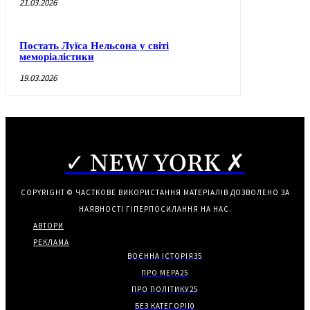
21.03.2026
Постать Луїса Нельсона у світі
меморіалістики
19.03.2026
✓ NEW YORK ✗
COPYRIGHT © ЧАСТКОВЕ ВИКОРИСТАННЯ МАТЕРІАЛІВ ДОЗВОЛЕНО ЗА
НАЯВНОСТІ ГІПЕРПОСИЛАННЯ НА НАС.
АВТОРИ
РЕКЛАМА
ВОЄННА ІСТОРІЯ
35
ПРО МЕРА
25
ПРО ПОЛІТИКУ
25
БЕЗ КАТЕГОРІЇ
0