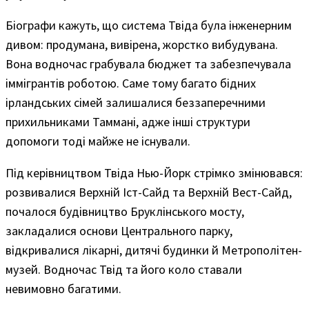
Біографи кажуть, що система Твіда була інженерним
дивом: продумана, вивірена, жорстко вибудувана.
Вона водночас грабувала бюджет та забезпечувала
іммігрантів роботою. Саме тому багато бідних
ірландських сімей залишалися беззаперечними
прихильниками Таммані, адже інші структури
допомоги тоді майже не існували.
Під керівництвом Твіда Нью-Йорк стрімко змінювався:
розвивалися Верхній Іст-Сайд та Верхній Вест-Сайд,
почалося будівництво Бруклінського мосту,
закладалися основи Центрального парку,
відкривалися лікарні, дитячі будинки й Метрополітен-
музей. Водночас Твід та його коло ставали
невимовно багатими.