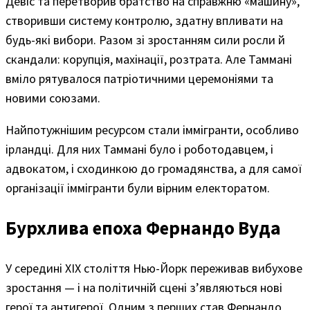
Девіс та перетворив братство на справжню «машину»,
створивши систему контролю, здатну впливати на
будь-які вибори. Разом зі зростанням сили росли й
скандали: корупція, махінації, розтрата. Але Таммані
вміло рятувалося патріотичними церемоніями та
новими союзами.
Найпотужнішим ресурсом стали іммігранти, особливо
ірландці. Для них Таммані було і роботодавцем, і
адвокатом, і сходинкою до громадянства, а для самої
організації іммігранти були вірним електоратом.
Бурхлива епоха Фернандо Вуда
У середині XIX століття Нью-Йорк переживав вибухове
зростання — і на політичній сцені з’являються нові
герої та антигерої. Одним з перших став Фернандо