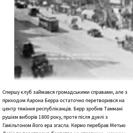
Спершу клуб займався громадськими справами, але з
приходом Аарона Берра остаточно перетворився на
центр тяжіння республіканців. Берр зробив Таммані
рушієм виборів 1800 року, проте після дуелі з
Гамільтоном його ера згасла. Кермо перебрав Метью