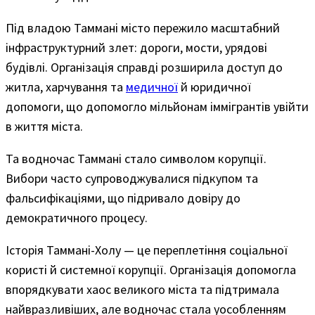
Під владою Таммані місто пережило масштабний
інфраструктурний злет: дороги, мости, урядові
будівлі. Організація справді розширила доступ до
житла, харчування та
медичної
й юридичної
допомоги, що допомогло мільйонам іммігрантів увійти
в життя міста.
Та водночас Таммані стало символом корупції.
Вибори часто супроводжувалися підкупом та
фальсифікаціями, що підривало довіру до
демократичного процесу.
Історія Таммані-Холу — це переплетіння соціальної
користі й системної корупції. Організація допомогла
впорядкувати хаос великого міста та підтримала
найвразливіших, але водночас стала уособленням