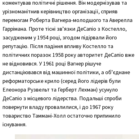
коментував політичні рішення. Він модернізував та
урізноманітнив керівництво організації, сприяв
перемогам Роберта Вагнера-молодшого та Аверелла
Гаррімана. Проте тісні зв’язки ДеСапіо з Костелло,
засудженим у 1954 році, згодом підірвали його
репутацію. Після падіння впливу Костелло та
політичних поразок 1958 року авторитет ДеСапіо вже
не відновився. У 1961 році Вагнер рішуче
дистанціювався від машинної політики, а об’єднане
реформаторське крило (серед його лідерів були
Елеонора Рузвельт та Герберт Лехман) усунуло
ДеСапіо з місцевого лідерства. Подальші спроби
повернути владу провалилися, і до 1967 року
товариство Таммані-Холл остаточно припинило
існування.