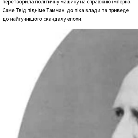
перетворила політичну машину на справжню імперію.
Саме Твід підніме Таммані до піка влади та приведе
до найгучнішого скандалу епохи.