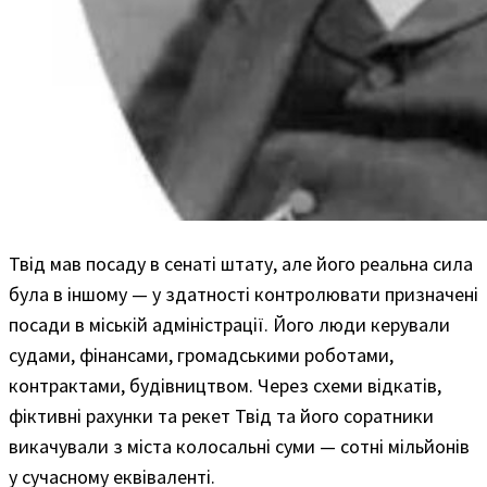
Твід мав посаду в сенаті штату, але його реальна сила
була в іншому — у здатності контролювати призначені
посади в міській адміністрації. Його люди керували
судами, фінансами, громадськими роботами,
контрактами, будівництвом. Через схеми відкатів,
фіктивні рахунки та рекет Твід та його соратники
викачували з міста колосальні суми — сотні мільйонів
у сучасному еквіваленті.