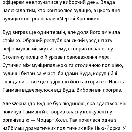
офіцерам не втручатися у виборчий день. Влада
належала тим, хто контролює вулицю, а цього дня
вулицю контролювали «Мертві Кролики».
Вуд виграв ще один термін, але доля його змінила
стрімко. Обраний республіканський уряд штату
реформував міську систему, створив незалежну
Столичну поліцію й урізав повноваження мера.
Сутички між муніципальною та столичною поліцією,
вуличні битви за участі бандами Вуда, корупційні
скандали — все це підірвало його авторитет. Навіть
Таммані відвернулося від Вуда. Вибори він програв.
Але Фернандо Вуд не був людиною, яка здається. Він
покинув Таммані й створив власну конкурентну
організацію — Моцарт Холл. Так почалася одна з
найбільш драматичних політичних війн Нью-Йорка. У