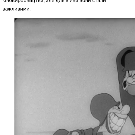
кіновиробництва, але для війни вони стали
важливими.