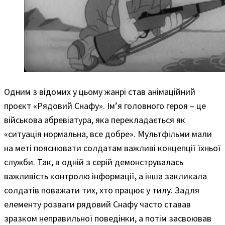
Одним з відомих у цьому жанрі став анімаційний
проєкт «Рядовий Снафу». Ім’я головного героя – це
військова абревіатура, яка перекладається як
«ситуація нормальна, все добре». Мультфільми мали
на меті пояснювати солдатам важливі концепції їхньої
служби. Так, в одній з серій демонструвалась
важливість контролю інформації, а інша закликала
солдатів поважати тих, хто працює у тилу. Задля
елементу розваги рядовий Снафу часто ставав
зразком неправильної поведінки, а потім засвоював