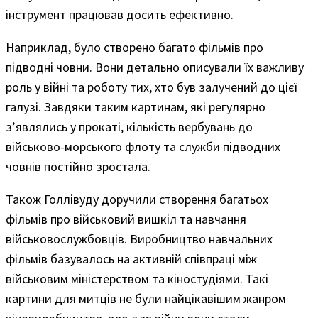
інструмент працював досить ефективно.
Наприклад, було створено багато фільмів про
підводні човни. Вони детально описували їх важливу
роль у війні та роботу тих, хто був залучений до цієї
галузі. Завдяки таким картинам, які регулярно
з’являлись у прокаті, кількість вербувань до
військово-морського флоту та служби підводних
човнів постійно зростала.
Також Голлівуду доручили створення багатьох
фільмів про військовий вишкіл та навчання
військовослужбовців. Виробництво навчальних
фільмів базувалось на активній співпраці між
військовим міністерством та кіностудіями. Такі
картини для митців не були найцікавішим жанром