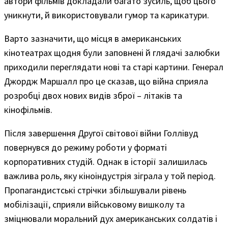
автори фільмів докладали багато зусиль, щоб цього
уникнути, й використовували гумор та карикатури.
Варто зазначити, що місця в американських
кінотеатрах щодня були заповнені й глядачі залюбки
приходили переглядати нові та старі картини. Генерал
Джордж Маршалл про це сказав, що війна сприяла
розробці двох нових видів зброї – літаків та
кінофільмів.
Після завершення Другої світової війни Голлівуд
повернувся до режиму роботи у форматі
корпоративних студій. Однак в історії залишилась
важлива роль, яку кіноіндустрія зіграла у той період.
Пропагандистські стрічки збільшували рівень
мобілізації, сприяли військовому вишколу та
зміцнювали моральний дух американських солдатів і