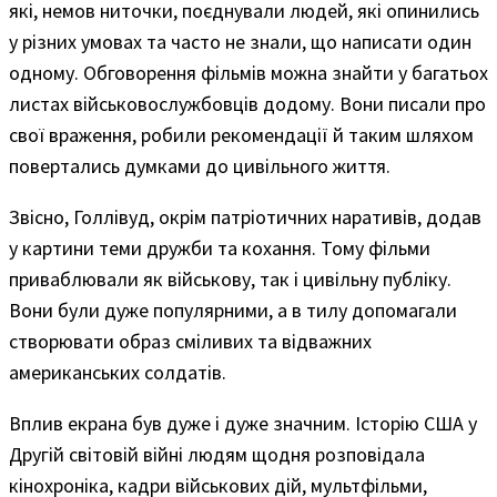
які, немов ниточки, поєднували людей, які опинились
у різних умовах та часто не знали, що написати один
одному. Обговорення фільмів можна знайти у багатьох
листах військовослужбовців додому. Вони писали про
свої враження, робили рекомендації й таким шляхом
повертались думками до цивільного життя.
Звісно, Голлівуд, окрім патріотичних наративів, додав
у картини теми дружби та кохання. Тому фільми
приваблювали як військову, так і цивільну публіку.
Вони були дуже популярними, а в тилу допомагали
створювати образ сміливих та відважних
американських солдатів.
Вплив екрана був дуже і дуже значним. Історію США у
Другій світовій війні людям щодня розповідала
кінохроніка, кадри військових дій, мультфільми,