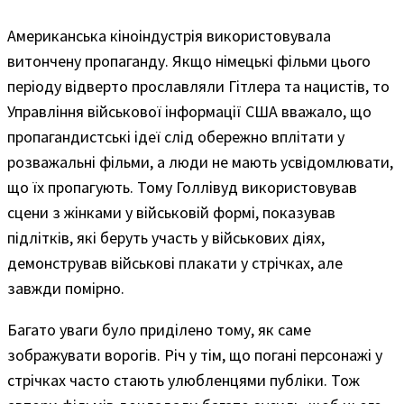
Американська кіноіндустрія використовувала
витончену пропаганду. Якщо німецькі фільми цього
періоду відверто прославляли Гітлера та нацистів, то
Управління військової інформації США вважало, що
пропагандистські ідеї слід обережно вплітати у
розважальні фільми, а люди не мають усвідомлювати,
що їх пропагують. Тому Голлівуд використовував
сцени з жінками у військовій формі, показував
підлітків, які беруть участь у військових діях,
демонстрував військові плакати у стрічках, але
завжди помірно.
Багато уваги було приділено тому, як саме
зображувати ворогів. Річ у тім, що погані персонажі у
стрічках часто стають улюбленцями публіки. Тож