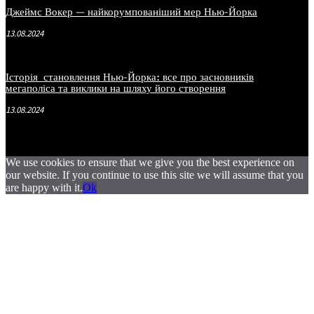
Джеймс Вокер — найкорумпованіший мер Нью-Йорка
13.08.2024
Історія становлення Нью-Йорка: все про засновників
мегаполіса та виклики на шляху його створення
13.08.2024
We use cookies to ensure that we give you the best experience on
our website. If you continue to use this site we will assume that you
are happy with it.
Ok
.
.
.