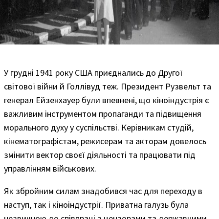
У грудні 1941 року США приєднались до Другої
світової війни й Голлівуд теж. Президент Рузвельт та
генерал Ейзенхауер були впевнені, що кіноіндустрія є
важливим інструментом пропаганди та підвищення
морального духу у суспільстві. Керівникам студій,
кінематографістам, режисерам та акторам довелось
змінити вектор своєї діяльності та працювати під
управлінням військових.
Як збройним силам знадобився час для переходу в
наступ, так і кіноіндустрії. Приватна галузь була
незвичною до співпраці з цензорами та державними