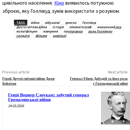
цивільного населення.
Кіно
виявилось потужною
зброєю, яку Голлівуд зумів використати з розумом.
TAGS
війна
військові
внесок
Голлівуд
Друга світова війна
історія
кінематограф
моральний дух
мультфільми
навчання
пропаганда
роль Голлівуду
солдати
фільми
цивільні
Previous article
Next article
Герой Другої світової війни Джон
Генерал Ебнер Даблдей та його роль
Бейзілон
у Громадянській війні
Генрі Ворнер Слоукам: забутий генерал
Громадянської війни
24.03.2026