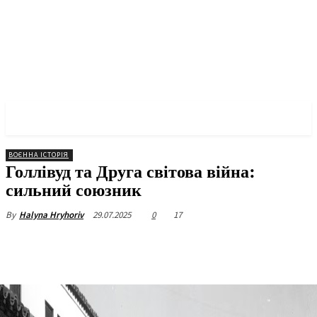
✓ NEW YORK ✗
ВОЄННА ІСТОРІЯ
Голлівуд та Друга світова війна:
сильний союзник
29.07.2025
0
17
By
Halyna Hryhoriv