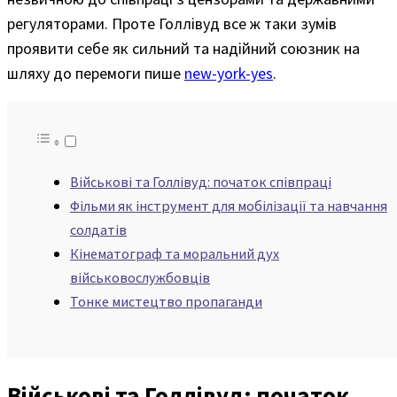
регуляторами. Проте Голлівуд все ж таки зумів
проявити себе як сильний та надійний союзник на
шляху до перемоги пише
new-york-yes
.
Військові та Голлівуд: початок співпраці
Фільми як інструмент для мобілізації та навчання
солдатів
Кінематограф та моральний дух
військовослужбовців
Тонке мистецтво пропаганди
Військові та Голлівуд: початок