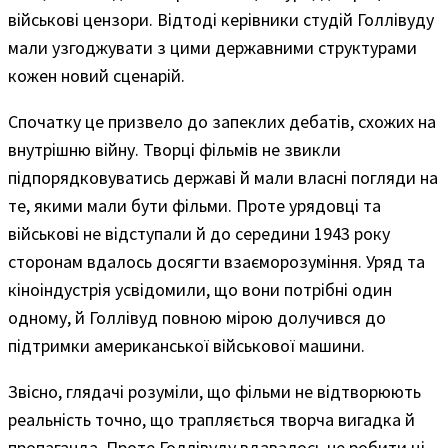
військові цензори. Відтоді керівники студій Голлівуду
мали узгоджувати з цими державними структурами
кожен новий сценарій.
Спочатку це призвело до запеклих дебатів, схожих на
внутрішню війну. Творці фільмів не звикли
підпорядковуватись державі й мали власні погляди на
те, якими мали бути фільми. Проте урядовці та
військові не відступали й до середини 1943 року
сторонам вдалось досягти взаєморозуміння. Уряд та
кіноіндустрія усвідомили, що вони потрібні один
одному, й Голлівуд повною мірою долучився до
підтримки американської військової машини.
Звісно, глядачі розуміли, що фільми не відтворюють
реальність точно, що трапляється творча вигадка й
пропаганда. Проте Голлівуду вдавалось не робити ці