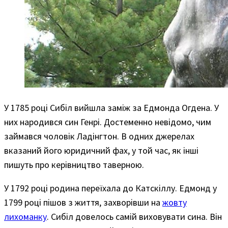
У 1785 році Сибіл вийшла заміж за Едмонда Огдена. У
них народився син Генрі. Достеменно невідомо, чим
займався чоловік Ладінгтон. В одних джерелах
вказаний його юридичний фах, у той час, як інші
пишуть про керівництво таверною.
У 1792 році родина переїхала до Катскіллу. Едмонд у
1799 році пішов з життя, захворівши на
жовту
лихоманку
. Сибіл довелось самій виховувати сина. Він