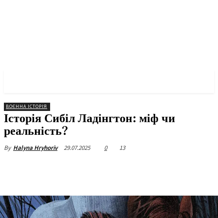
✓ NEW YORK ✗
ВОЄННА ІСТОРІЯ
Історія Сибіл Ладінгтон: міф чи
реальність?
29.07.2025
0
13
By
Halyna Hryhoriv