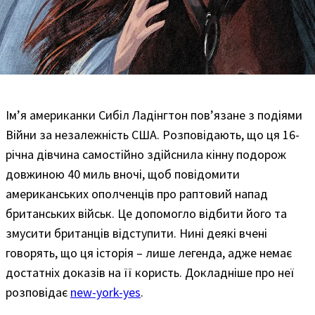
Ім’я американки Сибіл Ладінгтон пов’язане з подіями
Війни за незалежність США. Розповідають, що ця 16-
річна дівчина самостійно здійснила кінну подорож
довжиною 40 миль вночі, щоб повідомити
американських ополченців про раптовий напад
британських військ. Це допомогло відбити його та
змусити британців відступити. Нині деякі вчені
говорять, що ця історія – лише легенда, адже немає
достатніх доказів на її користь. Докладніше про неї
розповідає
new-york-yes
.