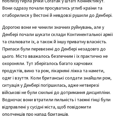
поблизу гирла річки Согатак у штаті Коннектикут.
Вони одразу почали просуватись углиб країни та
отаборилися у Вестоні й невдовзі рушили до Денбері.
Дорогою вони не чинили значних руйнувань, але у
Денбері почали шукати склади Континентальної армії
та спалювати їх, а також й іншу приватну власність.
Припаси були перевезені до Денбері незадовго до
цього. Місто вважалось безпечним і їх практично не
охороняли. Тут зберігалось багато харчових
продуктів, вино та ром, лікарняні ліжка та намети,
одяг і взуття. Коли британські солдати знайшли ром,
ситуація у Денбері погіршилась, адже нетверезі
військові не були схильні до дотримання дисципліни.
Водночас вони втратили пильність і таємні гінці були
відправлені у сусідні міста, щоб повідомити
ополченців про напад британців.