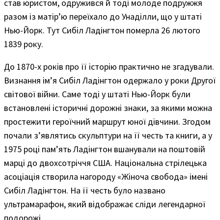
став юристом, одружився й тоді молоде подружжя
разом із матір’ю переїхало до Унаділли, що у штаті
Нью-Йорк. Тут Сибіл Ладінгтон померла 26 лютого
1839 року.
До 1870-х років про її історію практично не згадували.
Визнання ім’я Сибіл Ладінгтон одержало у роки Другої
світової війни. Саме тоді у штаті Нью-Йорк були
встановлені історичні дорожні знаки, за якими можна
простежити героїчний маршрут юної дівчини. Згодом
почали з’являтись скульптури на її честь та книги, а у
1975 році пам’ять Ладінгтон вшанували на поштовій
марці до двохсотріччя США. Національна стрілецька
асоціація створила нагороду «Жіноча свобода» імені
Сибіл Ладінгтон. На її честь було названо
ультрамарафон, який відображає сліди легендарної
подорожі.