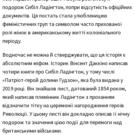
подорож Сибіл Ладінгтон, попри відсутність офіційних
документів. Ця постать стала улюбленицею
феміністичних груп та символом часто прихованої
ролі жінок в американському житті колоніального
періоду.
Водночас не можна й стверджувати, що ця історія є
абсолютним міфом. Історик Вінсент Даккіно написав
чотири книги про Сибіл Ладінгтон, у тому числі
«Патріот-герой долини Гудзон», яка була видана у
2019 році. Він знайшов лист, датований 1854 роком,
який написав племінник Ладінгтон з проханням
відзначити тітку на церемонії нагородження героїв
Революції. У цьому листі він докладно описав її нічну
подорож та значення цією події для перемоги над
британськими військами.