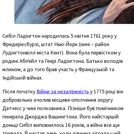
Сибіл Ладінгтон народилась 5 квітня 1761 року у
Фредеріксбурзі, штат Нью-Йорк (нині – район
Лудінгтонвілл міста Кент). Вона була первістком у
родині Абіґейл та Генрі Ладінгтона. Батько володів
млином, а до того брав участь у Французькій та
Індійській війнах.
Після початку
Війни за незалежність
у 1775 році він
добровільно очолив місцеве ополчення округу
Датчесс у чині полковника. Пізніше був помічником
генерала Джорджа Вашингтона. Його найстаршій
доньці Сибіл виповнилось 16 років, а війна все ще
тривала. Й настав день, коли дівчина зіграла у ній