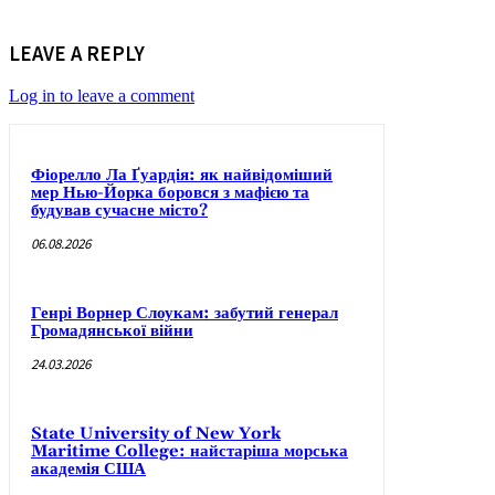
LEAVE A REPLY
Log in to leave a comment
Фіорелло Ла Ґуардія: як найвідоміший
мер Нью-Йорка боровся з мафією та
будував сучасне місто?
06.08.2026
Генрі Ворнер Слоукам: забутий генерал
Громадянської війни
24.03.2026
State University of New York
Maritime College: найстаріша морська
академія США