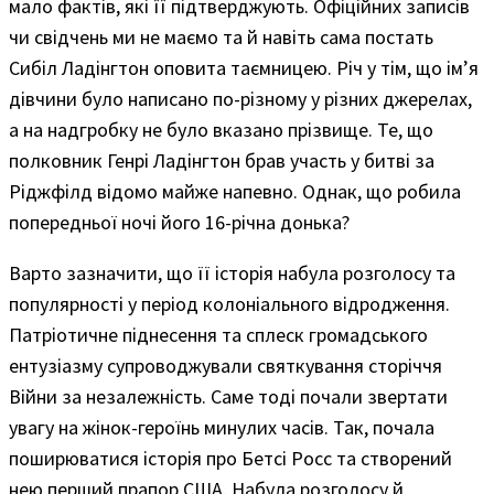
мало фактів, які її підтверджують. Офіційних записів
чи свідчень ми не маємо та й навіть сама постать
Сибіл Ладінгтон оповита таємницею. Річ у тім, що ім’я
дівчини було написано по-різному у різних джерелах,
а на надгробку не було вказано прізвище. Те, що
полковник Генрі Ладінгтон брав участь у битві за
Ріджфілд відомо майже напевно. Однак, що робила
попередньої ночі його 16-річна донька?
Варто зазначити, що її історія набула розголосу та
популярності у період колоніального відродження.
Патріотичне піднесення та сплеск громадського
ентузіазму супроводжували святкування сторіччя
Війни за незалежність. Саме тоді почали звертати
увагу на жінок-героїнь минулих часів. Так, почала
поширюватися історія про Бетсі Росс та створений
нею перший прапор США. Набула розголосу й