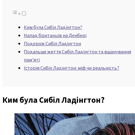
Ким була Сибіл Ладінгтон?
Напад британців на Денбері
Подорож Сибіл Ладінгтон
Подальше життя Сибіл Ладінгтон та вшанування
пам’яті
Історія Сибіл Ладінгтон: міф чи реальність?
Ким була Сибіл Ладінгтон?