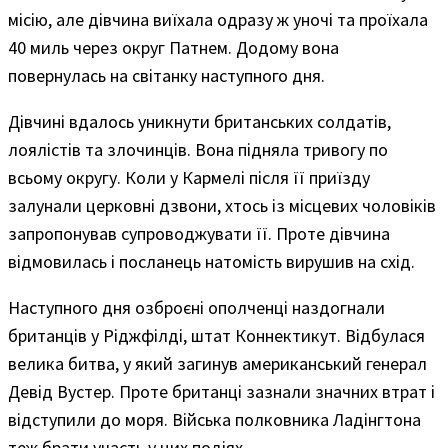
місію, але дівчина виїхала одразу ж уночі та проїхала
40 миль через округ Патнем. Додому вона
повернулась на світанку наступного дня.
Дівчині вдалось уникнути британських солдатів,
лоялістів та злочинців. Вона підняла тривогу по
всьому округу. Коли у Кармелі після її приїзду
залунали церковні дзвони, хтось із місцевих чоловіків
запропонував супроводжувати її. Проте дівчина
відмовилась і посланець натомість вирушив на схід.
Наступного дня озброєні ополченці наздогнали
британців у Ріджфілді, штат Коннектикут. Відбулася
велика битва, у який загинув американський генерал
Девід Вустер. Проте британці зазнали значних втрат і
відступили до моря. Війська полковника Ладінгтона
теж брати участь у цих подіях.