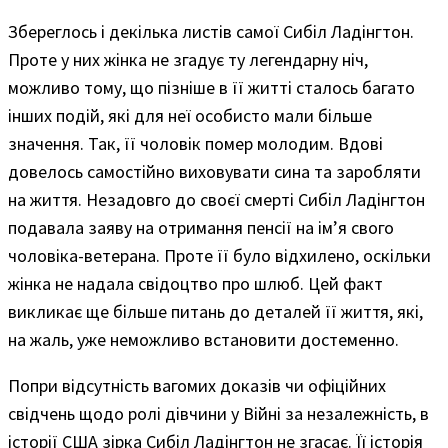
Збереглось і декілька листів самої Сибіл Ладінгтон.
Проте у них жінка не згадує ту легендарну ніч,
можливо тому, що пізніше в її житті сталось багато
інших подій, які для неї особисто мали більше
значення. Так, її чоловік помер молодим. Вдові
довелось самостійно виховувати сина та заробляти
на життя. Незадовго до своєї смерті Сибіл Ладінгтон
подавала заяву на отримання пенсії на ім’я свого
чоловіка-ветерана. Проте її було відхилено, оскільки
жінка не надала свідоцтво про шлюб. Цей факт
викликає ще більше питань до деталей її життя, які,
на жаль, уже неможливо встановити достеменно.
Попри відсутність вагомих доказів чи офіційних
свідчень щодо ролі дівчини у Війні за незалежність, в
історії США зірка Сибіл Ладінгтон не згасає. Її історія