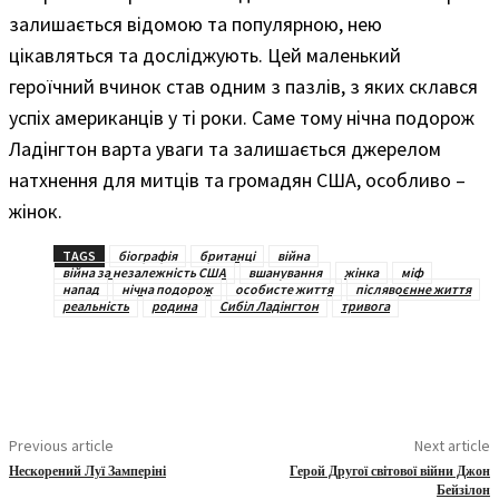
залишається відомою та популярною, нею
цікавляться та досліджують. Цей маленький
героїчний вчинок став одним з пазлів, з яких склався
успіх американців у ті роки. Саме тому нічна подорож
Ладінгтон варта уваги та залишається джерелом
натхнення для митців та громадян США, особливо –
жінок.
TAGS
біографія
британці
війна
війна за незалежність США
вшанування
жінка
міф
напад
нічна подорож
особисте життя
післявоєнне життя
реальність
родина
Сибіл Ладінгтон
тривога
Previous article
Next article
Нескорений Луї Замперіні
Герой Другої світової війни Джон
Бейзілон